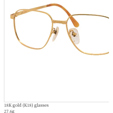
18K gold (K18) glasses
27.6g