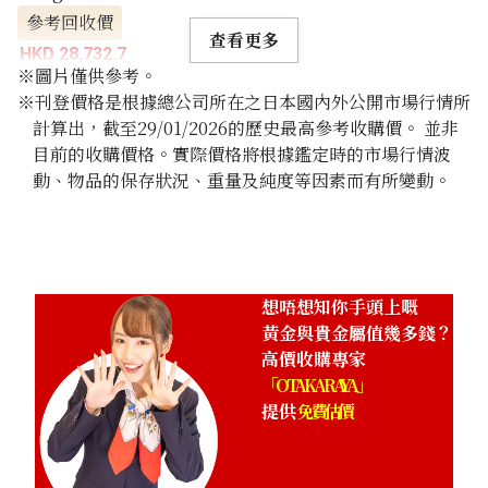
參考回收價
查看更多
HKD 28,732.7
※圖片僅供參考。
※刊登價格是根據總公司所在之日本國內外公開市場行情所
計算出，截至29/01/2026的歷史最高參考收購價。 並非
目前的收購價格。實際價格將根據鑑定時的市場行情波
動、物品的保存狀況、重量及純度等因素而有所變動。
想唔想知你手頭上嘅
黃金與貴金屬值幾多錢？
高價收購專家
「OTAKARAYA」
提供
免費估價