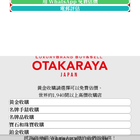
用 WhatsApp 免費估價
電郵評估
黃金收購請選擇可以免費估價、
世界約1,940間以上高價收購店
黃金收購
名牌手錶收購
黃金･金條
名牌品收購
名牌手錶收購
金條
寶石和珠寶收購
名牌品收購
勞力士 (Rolex)
金幣及銀幣
鉑金收購
寶石和珠寶
HERMES
Patek Philippe
過去十年黃金價格
感謝您使用 WhatsApp 預約我們的服務！
鉑金
神奈川縣公安委員會許可 第451380001308號