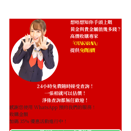
想唔想知你手頭上嘅
黃金與貴金屬值幾多錢？
高價收購專家
「OTAKARAYA」
提供
免費估價
24小時免費隨時接受查詢！
一張相就可以估價！
淨係查詢都無任歡迎！
感謝您使用 WhatsApp 預約我們的服務！
收購金額
加碼
35
% 優惠活動進行中！