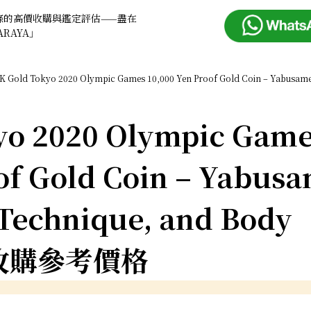
條的高價收購與鑑定評估——盡在
ARAYA」
K Gold Tokyo 2020 Olympic Games 10,000 Yen Proof Gold Coin – Yabusa
yo 2020 Olympic Gam
of Gold Coin – Yabus
 Technique, and Body
收購參考價格