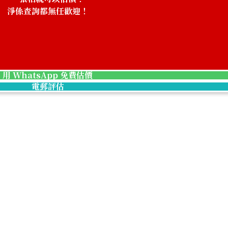
淨係查詢都無任歡迎！
！
18K gold (K18) 
3.2g
用 WhatsApp 免費估價
參考回收價
電郵評估
HKD 3,331.33