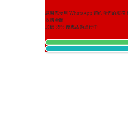
感謝您使用 WhatsApp 預約我們的服務
收購金額
加碼
35
% 優惠活動進行中！
18K gold (K18) Kihei ring
3.4g
參考回收價
HKD 3,539.54