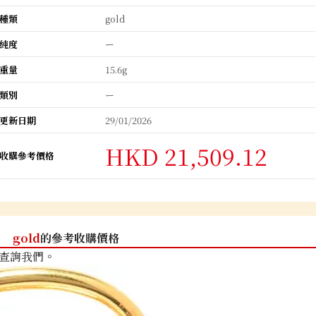
種類
gold
純度
ー
重量
15.6g
類別
ー
更新日期
29/01/2026
HKD 21,509.12
收購參考價格
gold
的參考收購價格
查詢我們。