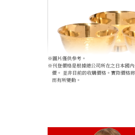
※圖片僅供參考。
※刊登價格是根據總公司所在之日本國內外公
價。 並非目前的收購價格。實際價格
而有所變動。
24K gold (K24) sake set
349.6g
參考回收價
HKD 482,024.98