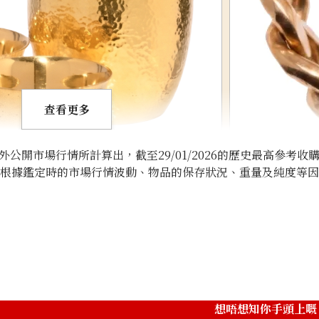
查看更多
開市場行情所計算出，截至29/01/2026的歷史最高參考收
將根據鑑定時的市場行情波動、物品的保存狀況、重量及純度等
18K gold (K18) 
5g
參考回收價
HKD 5,205.2
想唔想知你手頭上嘅