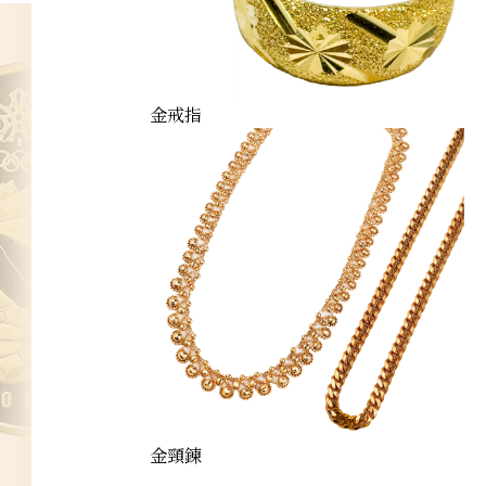
金戒指
金頸鍊