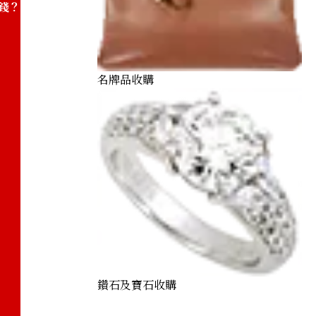
錢？
名牌品收購
鑽石及寶石收購