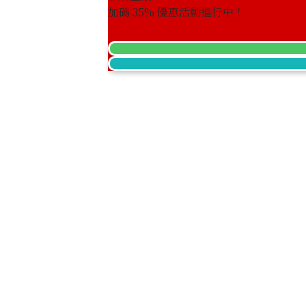
加碼
35
% 優惠活動進行中！
18K gold (K18) Kihei ring
3.4g
參考回收價
HKD 3,539.54