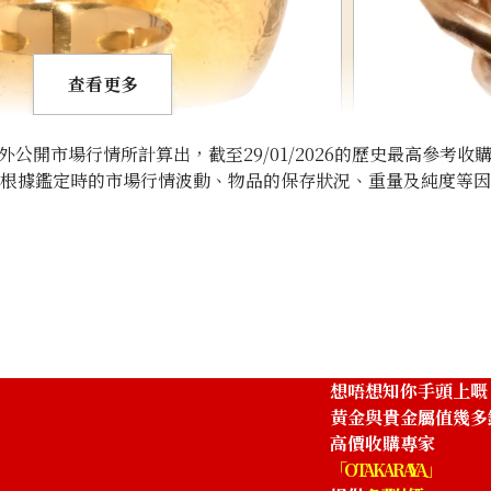
查看更多
開市場行情所計算出，截至29/01/2026的歷史最高參考收
將根據鑑定時的市場行情波動、物品的保存狀況、重量及純度等
18K gold (K18) 
5g
參考回收價
HKD 5,205.2
想唔想知你手頭上嘅
黃金與貴金屬值幾多
高價收購專家
「OTAKARAYA」