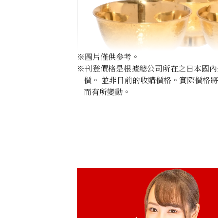
※圖片僅供參考。
※刊登價格是根據總公司所在之日本國內外公
價。 並非目前的收購價格。實際價格
而有所變動。
24K gold (K24) sake set
349.6g
參考回收價
HKD 482,024.98