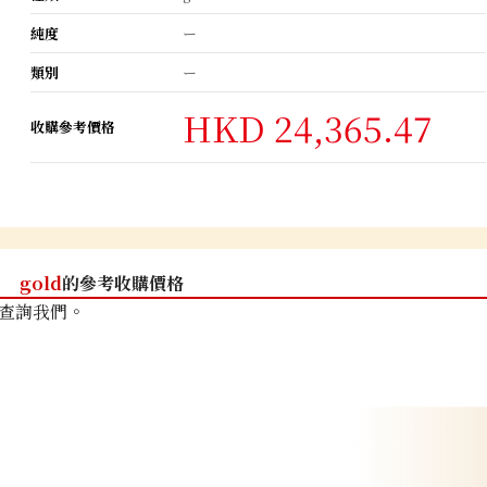
純度
ー
類別
ー
HKD 24,365.47
收購參考價格
gold
的參考收購價格
查詢我們。