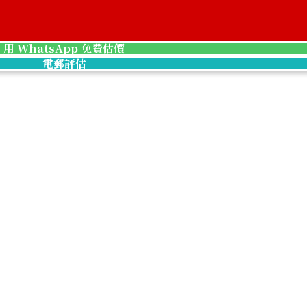
18K gold (K18) 
3.2g
用 WhatsApp 免費估價
參考回收價
電郵評估
HKD 3,331.33