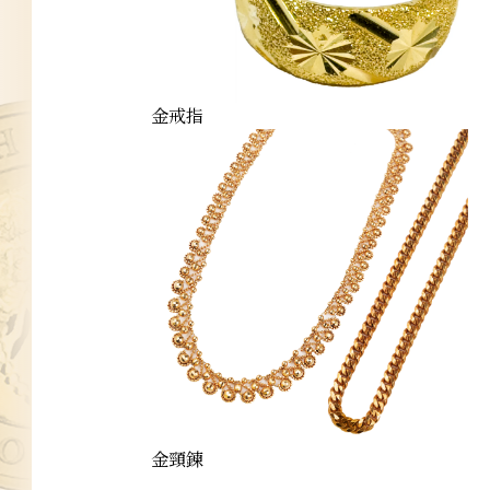
金戒指
金頸鍊