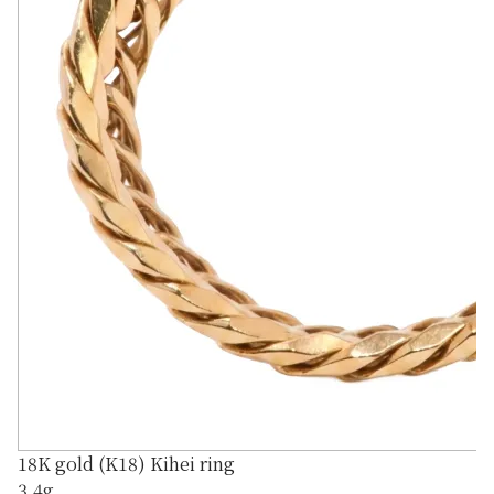
18K gold (K18) Kihei ring
3.4g