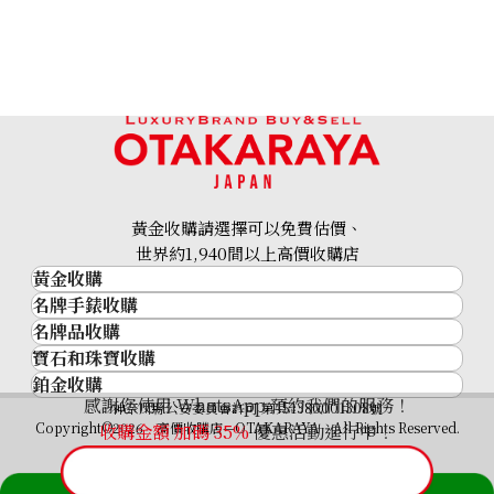
黃金收購請選擇可以免費估價、
世界約1,940間以上高價收購店
黃金收購
名牌手錶收購
黃金･金條
名牌品收購
名牌手錶收購
金條
寶石和珠寶收購
名牌品收購
勞力士 (Rolex)
金幣及銀幣
鉑金收購
寶石和珠寶
HERMES
Patek Philippe
過去十年黃金價格
感謝您使用 WhatsApp 預約我們的服務！
鉑金
神奈川縣公安委員會許可 第451380001308號
鑽石
LOUIS VUITTON
Audemars Piguet
金飾
Copyright©2026 高價收購店—OTAKARAYA All Rights Reserved.
收購金額 加碼
35%
優惠活動進行中！
祖母綠
CHANEL
Vacheron Constantin
金戒指
藍寶石
卡地亞（Cartier）
A. Lange & Söhne
金頸鍊