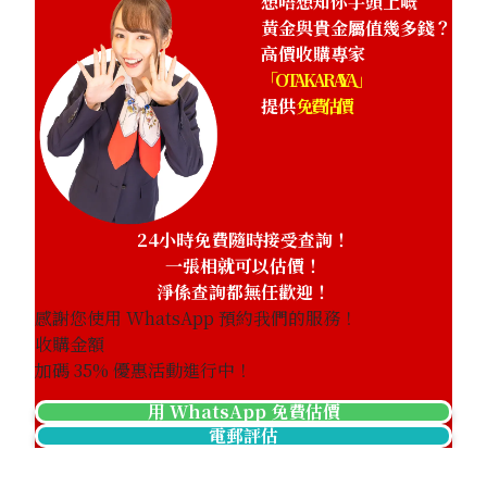
想唔想知你手頭上嘅
黃金與貴金屬值幾多錢？
高價收購專家
「OTAKARAYA」
提供
免費估價
24小時免費隨時接受查詢！
一張相就可以估價！
淨係查詢都無任歡迎！
感謝您使用 WhatsApp 預約我們的服務！
收購金額
加碼
35
% 優惠活動進行中！
用 WhatsApp 免費估價
電郵評估