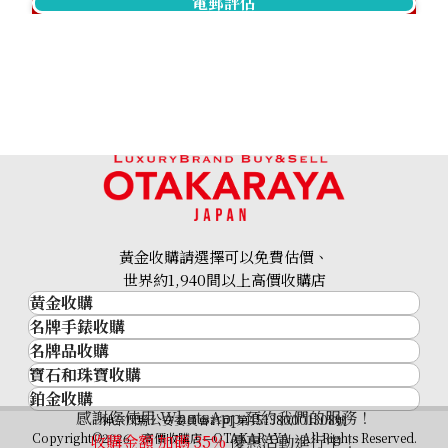
電郵評估
黃金收購請選擇可以免費估價、
世界約1,940間以上高價收購店
黃金收購
名牌手錶收購
黃金･金條
名牌品收購
名牌手錶收購
金條
寶石和珠寶收購
名牌品收購
勞力士 (Rolex)
金幣及銀幣
鉑金收購
寶石和珠寶
HERMES
Patek Philippe
過去十年黃金價格
感謝您使用 WhatsApp 預約我們的服務！
鉑金
神奈川縣公安委員會許可 第451380001308號
鑽石
LOUIS VUITTON
Audemars Piguet
金飾
Copyright©2026 高價收購店—OTAKARAYA All Rights Reserved.
收購金額 加碼
35%
優惠活動進行中！