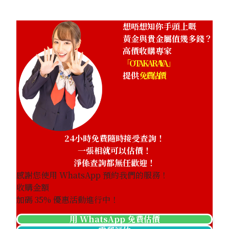
想唔想知你手頭上嘅
黃金與貴金屬值幾多錢？
高價收購專家
「OTAKARAYA」
提供
免費估價
24小時免費隨時接受查詢！
一張相就可以估價！
淨係查詢都無任歡迎！
感謝您使用 WhatsApp 預約我們的服務！
收購金額
加碼
35
% 優惠活動進行中！
用 WhatsApp 免費估價