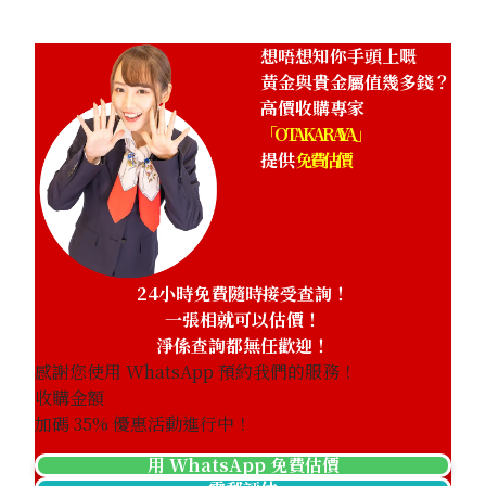
想唔想知你手頭上嘅
黃金與貴金屬值幾多錢？
高價收購專家
「OTAKARAYA」
提供
免費估價
24小時免費隨時接受查詢！
一張相就可以估價！
淨係查詢都無任歡迎！
感謝您使用 WhatsApp 預約我們的服務！
收購金額
加碼
35
% 優惠活動進行中！
用 WhatsApp 免費估價