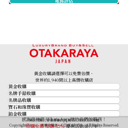
電郵評估
黃金收購請選擇可以免費估價、
世界約1,940間以上高價收購店
黃金收購
名牌手錶收購
黃金･金條
名牌品收購
名牌手錶收購
金條
寶石和珠寶收購
名牌品收購
勞力士 (Rolex)
金幣及銀幣
鉑金收購
寶石和珠寶
HERMES
Patek Philippe
過去十年黃金價格
感謝您使用 WhatsApp 預約我們的服務！
鉑金
神奈川縣公安委員會許可 第451380001308號
鑽石
LOUIS VUITTON
Audemars Piguet
金飾
Copyright©2026 高價收購店—OTAKARAYA All Rights Reserved.
收購金額 加碼
35%
優惠活動進行中！