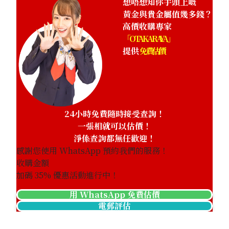
想唔想知你手頭上嘅
黃金與貴金屬值幾多錢？
高價收購專家
「OTAKARAYA」
提供
免費估價
24小時免費隨時接受查詢！
一張相就可以估價！
淨係查詢都無任歡迎！
感謝您使用 WhatsApp 預約我們的服務！
收購金額
加碼
35
% 優惠活動進行中！
用 WhatsApp 免費估價
電郵評估