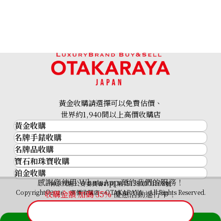
黃金收購請選擇可以免費估價、
世界約1,940間以上高價收購店
黃金收購
名牌手錶收購
黃金･金條
名牌品收購
名牌手錶收購
金條
寶石和珠寶收購
名牌品收購
勞力士 (Rolex)
金幣及銀幣
鉑金收購
寶石和珠寶
HERMES
Patek Philippe
過去十年黃金價格
感謝您使用 WhatsApp 預約我們的服務！
鉑金
神奈川縣公安委員會許可 第451380001308號
鑽石
LOUIS VUITTON
Audemars Piguet
金飾
Copyright©2026 高價收購店—OTAKARAYA All Rights Reserved.
收購金額 加碼
35%
優惠活動進行中！
祖母綠
CHANEL
Vacheron Constantin
金戒指
藍寶石
卡地亞（Cartier）
A. Lange & Söhne
金頸鍊