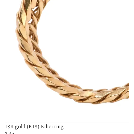
18K gold (K18) Kihei ring
3.4g