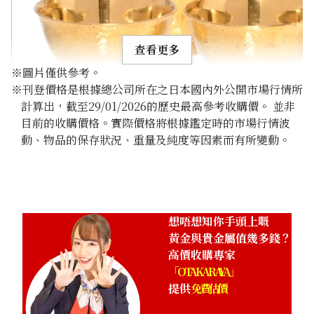
查看更多
※圖片僅供參考。
※刊登價格是根據總公司所在之日本國內外公開市場行情所
計算出，截至29/01/2026的歷史最高參考收購價。 並非
目前的收購價格。實際價格將根據鑑定時的市場行情波
動、物品的保存狀況、重量及純度等因素而有所變動。
24K gold (K24) sake set
349.6g
參考回收價
HKD 482,024.98
想唔想知你手頭上嘅
黃金與貴金屬值幾多錢？
高價收購專家
「OTAKARAYA」
提供
免費估價