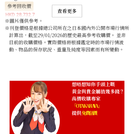
參考回收價
查看更多
HKD 28,732.7
※圖片僅供參考。
※刊登價格是根據總公司所在之日本國內外公開市場行情所
計算出，截至29/01/2026的歷史最高參考收購價。 並非
目前的收購價格。實際價格將根據鑑定時的市場行情波
動、物品的保存狀況、重量及純度等因素而有所變動。
想唔想知你手頭上嘅
黃金與貴金屬值幾多錢？
高價收購專家
「OTAKARAYA」
提供
免費估價