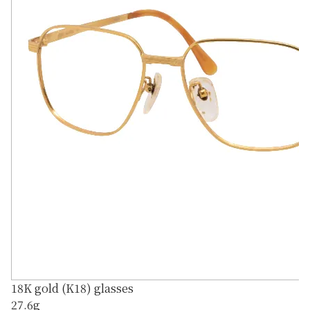
18K gold (K18) glasses
27.6g