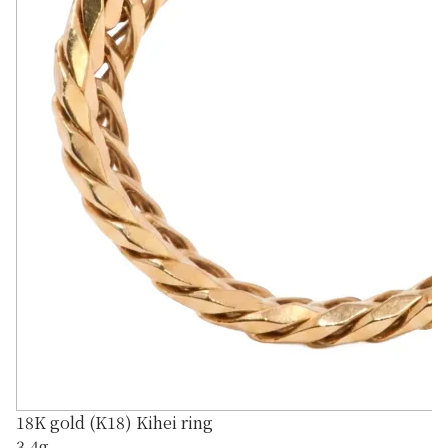
18K gold (K18) Kihei ring
3.4g