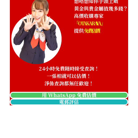
想唔想知你手頭上嘅
黃金與貴金屬值幾多錢？
高價收購專家
「OTAKARAYA」
提供
免費估價
24小時免費隨時接受查詢！
一張相就可以估價！
淨係查詢都無任歡迎！
用 WhatsApp 免費估價
電郵評估