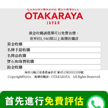
黃金收購請選擇可以免費估價、
世界約1,940間以上高價收購店
黃金收購
名牌手錶收購
黃金･金條
名牌品收購
名牌手錶收購
金條
寶石和珠寶收購
名牌品收購
勞力士 (Rolex)
金幣及銀幣
鉑金收購
寶石和珠寶
HERMES
Patek Philippe
過去十年黃金價格
鉑金
神奈川縣公安委員會許可 第451380001308號
鑽石
LOUIS VUITTON
Audemars Piguet
金飾
Copyright©2026 高價收購店—OTAKARAYA All Rights Reserved.
祖母綠
CHANEL
Vacheron Constantin
金戒指
藍寶石
卡地亞（Cartier）
A. Lange & Söhne
金頸鍊
紅寶石
CELINE
Breguet
FENDI
Christian Dior