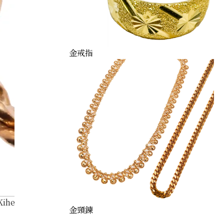
金戒指
Kihei ring
金頸鍊