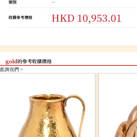
類別
ー
HKD 10,953.01
收購參考價格
gold
的參考收購價格
查詢我們。