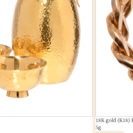
18K gold (K18) 
5g