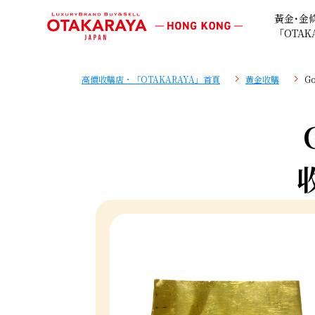
黃金･金
「OTAK
高價收購店・「OTAKARAYA」首頁
黄金收購
G