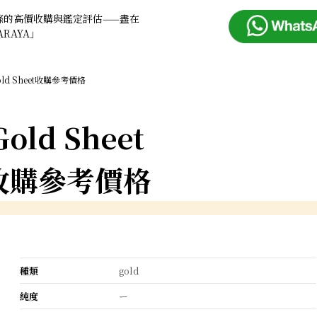
條的高價收購與鑑定評估——盡在
ARAYA」
old Sheet收購參考價格
Gold Sheet
收購參考價格
種類
gold
純度
ー