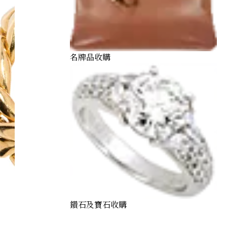
名牌品收購
鑽石及寶石收購