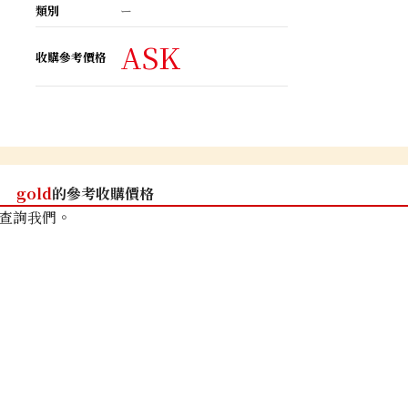
類別
ー
ASK
收購參考價格
gold
的參考收購價格
查詢我們。