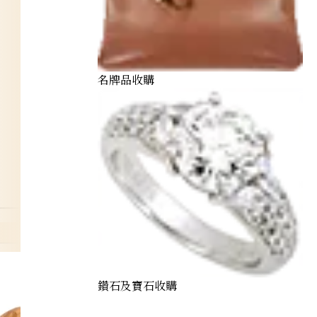
名牌品收購
鑽石及寶石收購