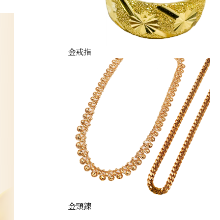
金戒指
金頸鍊