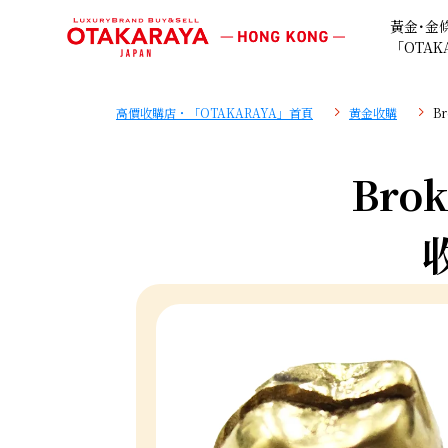
黃金･金
「OTAK
高價收購店・「OTAKARAYA」首頁
黄金收購
B
Brok