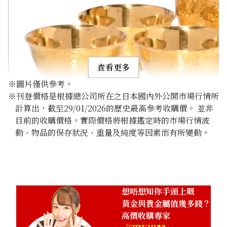
查看更多
※圖片僅供參考。
※刊登價格是根據總公司所在之日本國內外公開市場行情所
計算出，截至29/01/2026的歷史最高參考收購價。 並非
目前的收購價格。實際價格將根據鑑定時的市場行情波
動、物品的保存狀況、重量及純度等因素而有所變動。
24K gold (K24) sake set
349.6g
參考回收價
HKD 482,024.98
想唔想知你手頭上嘅
黃金與貴金屬值幾多錢？
高價收購專家