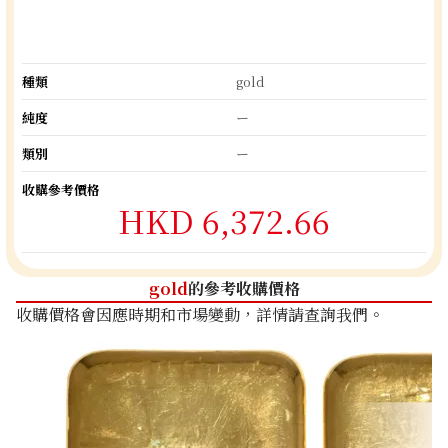
種類
gold
純度
ー
類別
ー
收購參考價格
HKD 6,372.66
gold
的參考收購價格
收購價格會因應時期和市場變動，詳情請查詢我們。