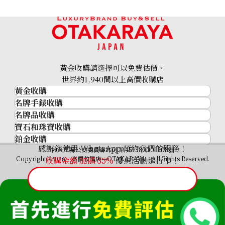
18K gold (K18) Kihei ring
3.4g
黃金收購請選擇可以免費估價、
參考回收價
世界約1,940間以上高價收購店
HKD 3,539.54
黃金收購
名牌手錶收購
黃金･金條
名牌品收購
名牌手錶收購
金條
寶石和珠寶收購
名牌品收購
勞力士 (Rolex)
金幣及銀幣
鉑金收購
寶石和珠寶
HERMES
Patek Philippe
過去十年黃金價格
感謝您使用 WhatsApp 預約我們的服務！
鉑金
神奈川縣公安委員會許可 第451380001308號
鑽石
LOUIS VUITTON
Audemars Piguet
金飾
Copyright©2026 高價收購店—OTAKARAYA All Rights Reserved.
收購金額 加碼
35%
優惠活動進行中！
祖母綠
CHANEL
Vacheron Constantin
金戒指
藍寶石
卡地亞（Cartier）
A. Lange & Söhne
金頸鍊
紅寶石
CELINE
Breguet
FENDI
Christian Dior