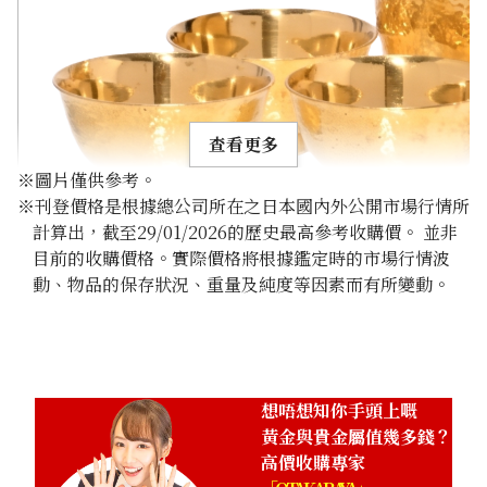
查看更多
※圖片僅供參考。
※刊登價格是根據總公司所在之日本國內外公開市場行情所
計算出，截至29/01/2026的歷史最高參考收購價。 並非
目前的收購價格。實際價格將根據鑑定時的市場行情波
動、物品的保存狀況、重量及純度等因素而有所變動。
24K gold (K24) sake set
349.6g
參考回收價
HKD 482,024.98
想唔想知你手頭上嘅
黃金與貴金屬值幾多錢？
高價收購專家