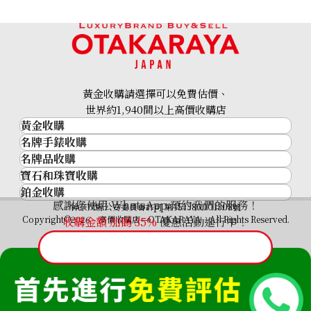
18K gold (K18) Kihei ring
3.4g
黃金收購請選擇可以免費估價、
參考回收價
世界約1,940間以上高價收購店
HKD 3,539.54
黃金收購
名牌手錶收購
黃金･金條
名牌品收購
名牌手錶收購
金條
寶石和珠寶收購
名牌品收購
勞力士 (Rolex)
金幣及銀幣
鉑金收購
寶石和珠寶
HERMES
Patek Philippe
過去十年黃金價格
感謝您使用 WhatsApp 預約我們的服務！
鉑金
神奈川縣公安委員會許可 第451380001308號
鑽石
LOUIS VUITTON
Audemars Piguet
金飾
Copyright©2026 高價收購店—OTAKARAYA All Rights Reserved.
收購金額 加碼
35%
優惠活動進行中！
祖母綠
CHANEL
Vacheron Constantin
金戒指
藍寶石
卡地亞（Cartier）
A. Lange & Söhne
金頸鍊
紅寶石
CELINE
Breguet
FENDI
Christian Dior