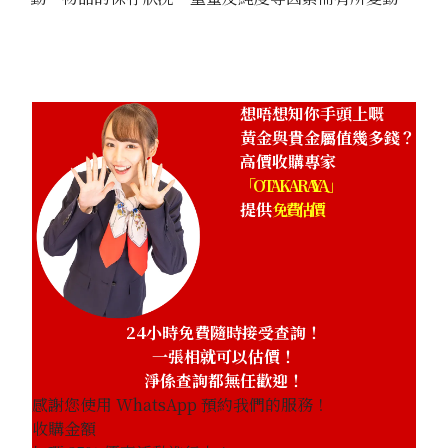
想唔想知你手頭上嘅
黃金與貴金屬值幾多錢？
高價收購專家
「OTAKARAYA」
提供
免費估價
24小時免費隨時接受查詢！
一張相就可以估價！
淨係查詢都無任歡迎！
感謝您使用 WhatsApp 預約我們的服務！
收購金額