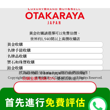
18K gold (K18) Kihei ring
3.4g
黃金收購請選擇可以免費估價、
參考回收價
世界約1,940間以上高價收購店
HKD 3,539.54
黃金收購
名牌手錶收購
黃金･金條
名牌品收購
名牌手錶收購
金條
寶石和珠寶收購
名牌品收購
勞力士 (Rolex)
金幣及銀幣
鉑金收購
寶石和珠寶
HERMES
Patek Philippe
過去十年黃金價格
感謝您使用 WhatsApp 預約我們的服務！
鉑金
神奈川縣公安委員會許可 第451380001308號
鑽石
LOUIS VUITTON
Audemars Piguet
金飾
Copyright©2026 高價收購店—OTAKARAYA All Rights Reserved.
收購金額 加碼
35%
優惠活動進行中！
祖母綠
CHANEL
Vacheron Constantin
金戒指
藍寶石
卡地亞（Cartier）
A. Lange & Söhne
金頸鍊
紅寶石
CELINE
Breguet
FENDI
Christian Dior