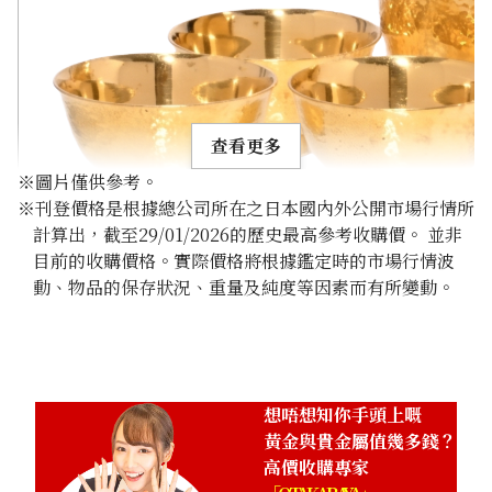
查看更多
※圖片僅供參考。
※刊登價格是根據總公司所在之日本國內外公開市場行情所
計算出，截至29/01/2026的歷史最高參考收購價。 並非
目前的收購價格。實際價格將根據鑑定時的市場行情波
動、物品的保存狀況、重量及純度等因素而有所變動。
24K gold (K24) sake set
349.6g
參考回收價
HKD 482,024.98
想唔想知你手頭上嘅
黃金與貴金屬值幾多錢？
高價收購專家