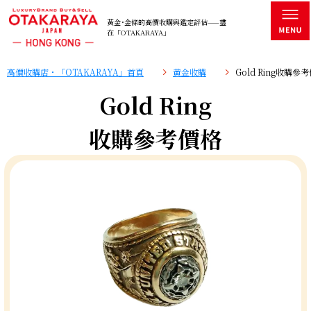
黃金･金條的高價收購與鑑定評估——盡
在「OTAKARAYA」
高價收購店・「OTAKARAYA」首頁
黄金收購
Gold Ring收購參
Gold Ring
收購參考價格