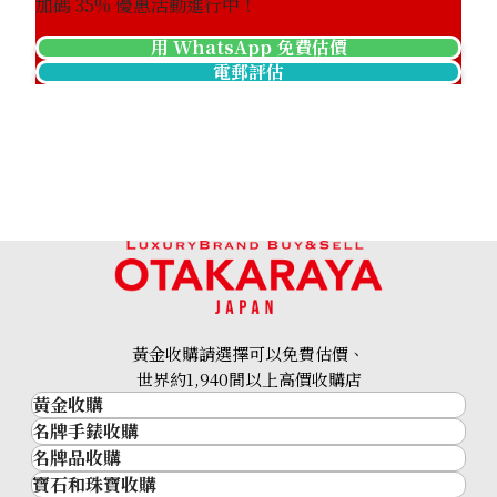
加碼
35
% 優惠活動進行中！
用 WhatsApp 免費估價
電郵評估
黃金收購請選擇可以免費估價、
世界約1,940間以上高價收購店
黃金收購
名牌手錶收購
黃金･金條
名牌品收購
名牌手錶收購
金條
寶石和珠寶收購
名牌品收購
勞力士 (Rolex)
金幣及銀幣