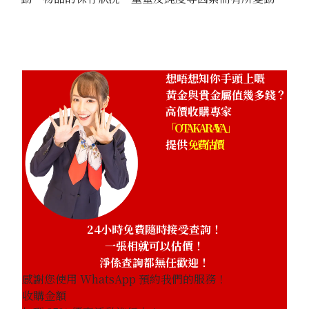
想唔想知你手頭上嘅
黃金與貴金屬值幾多錢？
高價收購專家
「OTAKARAYA」
提供
免費估價
24小時免費隨時接受查詢！
一張相就可以估價！
淨係查詢都無任歡迎！
感謝您使用 WhatsApp 預約我們的服務！
收購金額