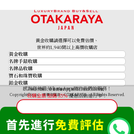
18K gold (K18) Kihei ring
3.4g
黃金收購請選擇可以免費估價、
參考回收價
世界約1,940間以上高價收購店
HKD 3,539.54
黃金收購
名牌手錶收購
黃金･金條
名牌品收購
名牌手錶收購
金條
寶石和珠寶收購
名牌品收購
勞力士 (Rolex)
金幣及銀幣
鉑金收購
寶石和珠寶
HERMES
Patek Philippe
過去十年黃金價格
感謝您使用 WhatsApp 預約我們的服務！
鉑金
神奈川縣公安委員會許可 第451380001308號
鑽石
LOUIS VUITTON
Audemars Piguet
金飾
Copyright©2026 高價收購店—OTAKARAYA All Rights Reserved.
收購金額 加碼
35%
優惠活動進行中！
祖母綠
CHANEL
Vacheron Constantin
金戒指
藍寶石
卡地亞（Cartier）
A. Lange & Söhne
金頸鍊
紅寶石
CELINE
Breguet
FENDI
Christian Dior