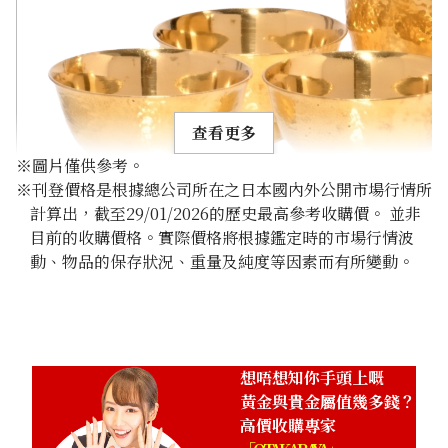
查看更多
※圖片僅供參考。
※刊登價格是根據總公司所在之日本國內外公開市場行情所
計算出，截至29/01/2026的歷史最高參考收購價。 並非
目前的收購價格。實際價格將根據鑑定時的市場行情波
動、物品的保存狀況、重量及純度等因素而有所變動。
24K gold (K24) sake set
349.6g
參考回收價
HKD 482,024.98
想唔想知你手頭上嘅
黃金與貴金屬值幾多錢？
高價收購專家