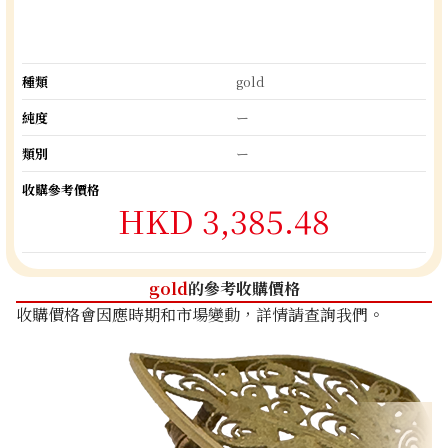
種類
gold
純度
ー
類別
ー
收購參考價格
HKD 3,385.48
gold
的參考收購價格
收購價格會因應時期和市場變動，詳情請查詢我們。