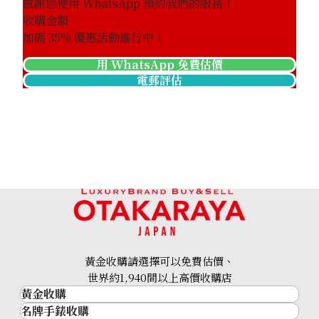
感謝您使用 WhatsApp 預約我們的服務！
收購金額
加碼
35
% 優惠活動進行中！
用 WhatsApp 免費估價
電郵評估
黃金收購請選擇可以免費估價、
世界約1,940間以上高價收購店
黃金收購
名牌手錶收購
黃金･金條