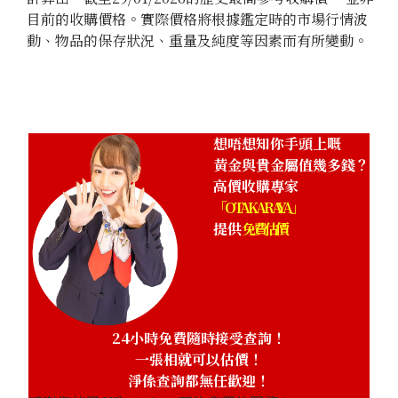
目前的收購價格。實際價格將根據鑑定時的市場行情波
動、物品的保存狀況、重量及純度等因素而有所變動。
想唔想知你手頭上嘅
黃金與貴金屬值幾多錢？
高價收購專家
「OTAKARAYA」
提供
免費估價
24小時免費隨時接受查詢！
一張相就可以估價！
淨係查詢都無任歡迎！