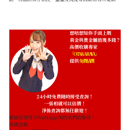
想唔想知你手頭上嘅
黃金與貴金屬值幾多錢？
高價收購專家
「OTAKARAYA」
提供
免費估價
24小時免費隨時接受查詢！
一張相就可以估價！
淨係查詢都無任歡迎！
感謝您使用 WhatsApp 預約我們的服務！
收購金額