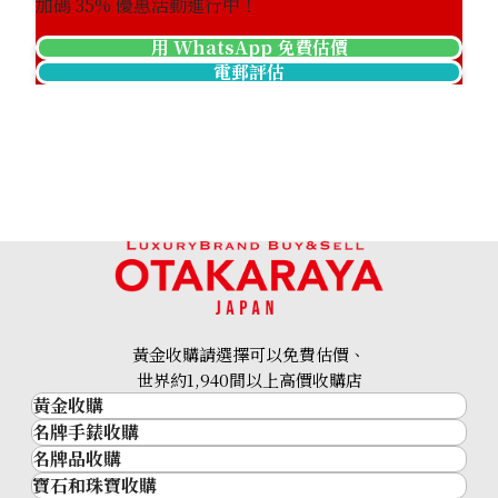
加碼
35
% 優惠活動進行中！
用 WhatsApp 免費估價
電郵評估
黃金收購請選擇可以免費估價、
世界約1,940間以上高價收購店
黃金收購
名牌手錶收購
黃金･金條
名牌品收購
名牌手錶收購
金條
寶石和珠寶收購
名牌品收購
勞力士 (Rolex)
金幣及銀幣