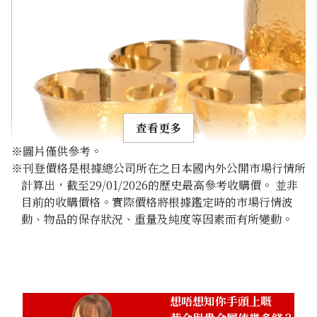
查看更多
※圖片僅供參考。
※刊登價格是根據總公司所在之日本國內外公開市場行情所
計算出，截至29/01/2026的歷史最高參考收購價。 並非
目前的收購價格。實際價格將根據鑑定時的市場行情波
動、物品的保存狀況、重量及純度等因素而有所變動。
24K gold (K24) sake set
349.6g
參考回收價
HKD 482,024.98
想唔想知你手頭上嘅