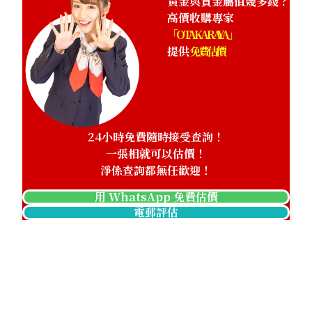
黃金與貴金屬值幾多錢？
高價收購專家
「OTAKARAYA」
提供
免費估價
24小時免費隨時接受查詢！
一張相就可以估價！
淨係查詢都無任歡迎！
用 WhatsApp 免費估價
電郵評估