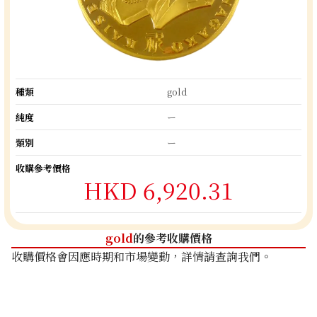
種類
gold
純度
ー
類別
ー
收購參考價格
HKD 6,920.31
gold
的參考收購價格
收購價格會因應時期和市場變動，詳情請查詢我們。