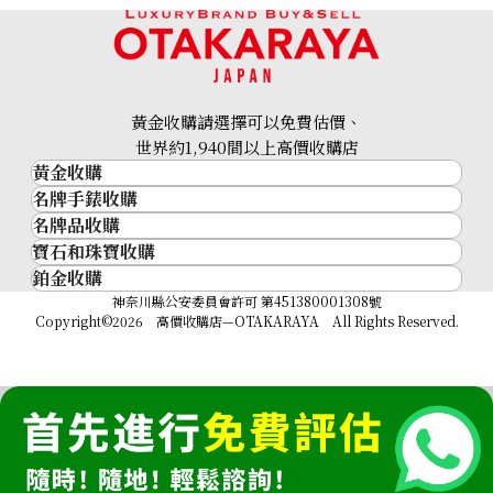
黃金收購請選擇可以免費估價、
18K gold (K18) Kihei ring
世界約1,940間以上高價收購店
黃金收購
3.4g
名牌手錶收購
黃金･金條
參考回收價
名牌品收購
名牌手錶收購
金條
HKD 3,539.54
寶石和珠寶收購
名牌品收購
勞力士 (Rolex)
金幣及銀幣
鉑金收購
寶石和珠寶
HERMES
Patek Philippe
過去十年黃金價格
鉑金
神奈川縣公安委員會許可 第451380001308號
鑽石
LOUIS VUITTON
Audemars Piguet
金飾
Copyright©2026 高價收購店—OTAKARAYA All Rights Reserved.
祖母綠
CHANEL
Vacheron Constantin
金戒指
藍寶石
卡地亞（Cartier）
A. Lange & Söhne
金頸鍊
紅寶石
CELINE
Breguet
FENDI
Christian Dior
GUCCI