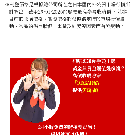
※刊登價格是根據總公司所在之日本國內外公開市場行情所
計算出，截至29/01/2026的歷史最高參考收購價。 並非
目前的收購價格。實際價格將根據鑑定時的市場行情波
動、物品的保存狀況、重量及純度等因素而有所變動。
24K gold (K24) sake set
349.6g
參考回收價
HKD 482,024.98
想唔想知你手頭上嘅
黃金與貴金屬值幾多錢？
高價收購專家
「OTAKARAYA」
提供
免費估價
24小時免費隨時接受查詢！
一張相就可以估價！