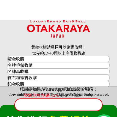
黃金收購請選擇可以免費估價、
世界約1,940間以上高價收購店
黃金收購
名牌手錶收購
黃金･金條
名牌品收購
名牌手錶收購
金條
寶石和珠寶收購
名牌品收購
勞力士 (Rolex)
金幣及銀幣
鉑金收購
寶石和珠寶
HERMES
Patek Philippe
過去十年黃金價格
感謝您使用 WhatsApp 預約我們的服務！
鉑金
神奈川縣公安委員會許可 第451380001308號
鑽石
LOUIS VUITTON
Audemars Piguet
金飾
Copyright©2026 高價收購店—OTAKARAYA All Rights Reserved.
收購金額 加碼
35%
優惠活動進行中！
祖母綠
CHANEL
Vacheron Constantin
金戒指
藍寶石
卡地亞（Cartier）
A. Lange & Söhne
金頸鍊
紅寶石
CELINE
Breguet