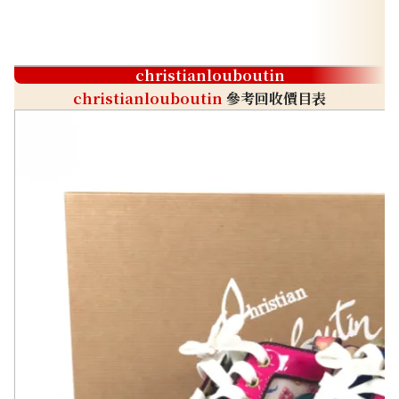
christianlouboutin
christianlouboutin
參考回收價目表