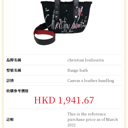
品牌名稱
christian louboutin
型號名稱
flange bath
詳情
Canvas x leather handbag
收購參考價格
HKD 1,941.67
This is the reference
註解
purchase price as of March
2022.