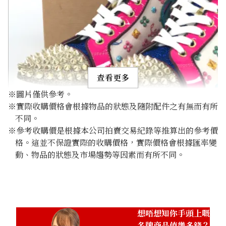
查看更多
※圖片僅供參考。
※實際收購價格會根據物品的狀態及隨附配件之有無而有所
不同。
※參考收購價是根據本公司拍賣交易紀錄等推算出的參考價
格。這並不保證實際的收購價格，實際價格會根據匯率變
christian louboutin sneakers enamel
動、物品的狀態及市場趨勢等因素而有所不同。
參考回收價
HKD 787.62
想唔想知你手頭上嘅
名牌商品值幾多錢？