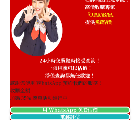
高價收購專家
「OTAKARAYA」
提供
免費估價
24小時免費隨時接受查詢！
一張相就可以估價！
淨係查詢都無任歡迎！
感謝您使用 WhatsApp 預約我們的服務！
收購金額
加碼
35
% 優惠活動進行中！
用 WhatsApp 免費估價
Christian Louboutin Panettone Spike Leather Red 1175
電郵評估
參考回收價
HKD 1,095.30