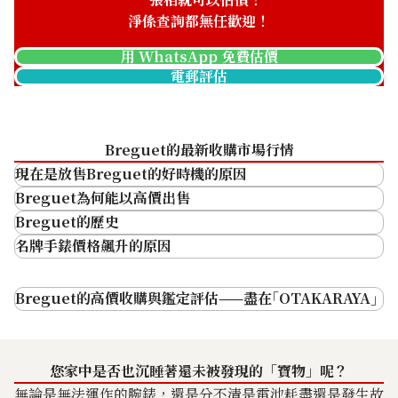
淨係查詢都無任歡迎！
用 WhatsApp 免費估價
電郵評估
Breguet Tradition
Breguet Classic
7027BA/11/9V6
8068BR/59/764/DD00
Breguet的最新收購市場行情
參考回收價
參考回收價
現在是放售Breguet的好時機的原因
ASK
ASK
收購日期: 2026年5月
收購日期: 2026年2月
Breguet為何能以高價出售
世界五大鐘錶品牌中歷史最悠久的品牌
Breguet的歷史
名牌手錶價格飆升的原因
即使是二手錶，需求依然高企（即使壞了
Breguet的高價收購與鑑定評估——盡在｢OTAKARAYA｣
01
也能出售）
您家中是否也沉睡著還未被發現的「寶物」呢？
高技術力與優雅設計
無論是無法運作的腕錶，還是分不清是電池耗盡還是發生故