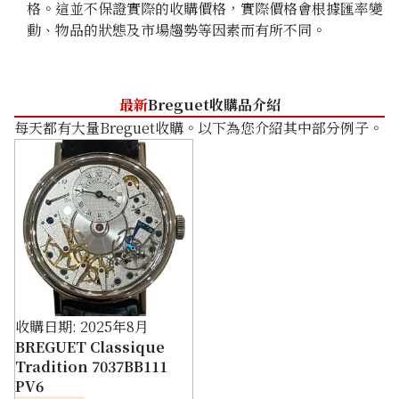
5517BR/G3/RZ0
5157BR/11/9V6
格。這並不保證實際的收購價格，實際價格會根據匯率變
參考回收價
參考回收價
動、物品的狀態及市場趨勢等因素而有所不同。
ASK
ASK
收購日期: 2026年6月
收購日期: 2026年3月
最新
Breguet收購品介紹
每天都有大量Breguet收購。以下為您介紹其中部分例子。
Breguet Classic GMT
Breguet Tradition
Alarm 5707BA/12/9V6
7097BR/G1/9WU
收購日期: 2025年8月
參考回收價
參考回收價
BREGUET Classique
ASK
ASK
Tradition 7037BB111
收購日期: 2026年5月
收購日期: 2026年5月
PV6