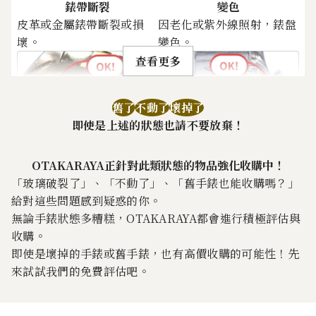
錶帶斷裂
變色
皮革或金屬錶帶斷裂或損
因老化或紫外線照射，錶盤
壞。
變色。
查看更多
舊了
不動了
壞掉了
即使是上述的狀態也請不要放棄！
生鏽
刮痕
OTAKARAYA正針對此類狀態的物品強化收購中！
金屬部件有鏽跡。
錶扣或錶帶上的扣具有刮
「玻璃破裂了」、「不動了」、「舊手錶也能收購嗎？」
痕。
給對這些問題感到疑惑的你。
無論手錶狀態多糟糕，OTAKARAYA都會進行積極評估與
收購。
即使是壞掉的手錶或舊手錶，也有高價收購的可能性！先
來試試我們的免費評估吧。
明顯刮傷
錶盤污垢