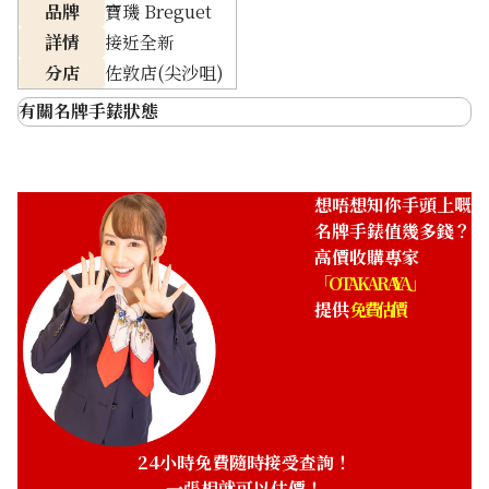
品牌
寶璣 Breguet
詳情
接近全新
分店
佐敦店(尖沙咀)
有關名牌手錶狀態
非常好 (全新)
未拆封，從未使用過的產品
接近全新
只用過幾次，沒有劃痕
想唔想知你手頭上嘅
Breguet Heritage
Breguet Classic
名牌手錶值幾多錢？
幾乎無明顯劃痕或
需要仔細觀察才能發現的細微劃痕
Tonneau Large Date
Chronograph Column
高價收購專家
污漬
5480BA/12/996
Wheel 5247BB/29/9V6
「OTAKARAYA」
一眼就能看到劃痕或污漬，或是缺少
參考回收價
參考回收價
提供
免費估價
有劃痕或污漬
部分部件
ASK
ASK
收購日期: 2026年4月
收購日期: 2026年4月
原因不明，但手錶不再運行，或是壞
故障
掉了
電池耗盡
電池沒電了
24小時免費隨時接受查詢！
一張相就可以估價！