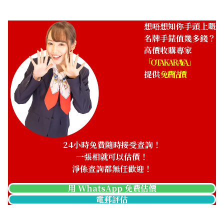
錶殼、錶圈或錶帶有明顯刮
錶盤上有斑點或污垢。
傷。
想唔想知你手頭上嘅
名牌手錶值幾多錢？
高價收購專家
「OTAKARAYA」
提供
免費估價
錶圈鬆動
皮革部分脫線
錶圈鬆脫或容易脫落。
皮革錶帶的縫線脫落。
24小時免費隨時接受查詢！
一張相就可以估價！
淨係查詢都無任歡迎！
表耳金屬剝落
金屬錶帶鬆垮
用 WhatsApp 免費估價
表耳的金屬部分剝落。
金屬錶帶變形或鬆垮。
電郵評估