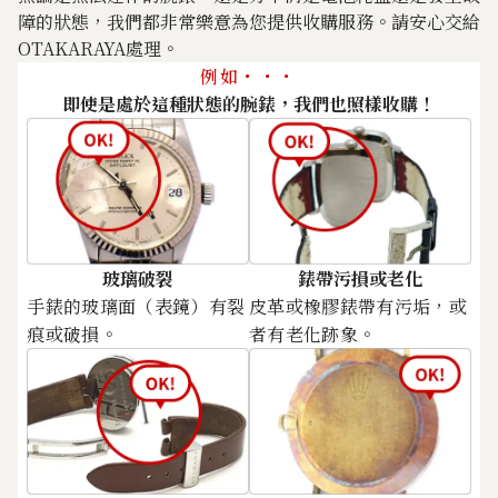
Breguet Classic Power
Breguet Heritage
障的狀態，我們都非常樂意為您提供收購服務。請安心交給
Reserve 5277BB/12/9V6
Tonneau Cambrai 3670
OTAKARAYA處理。
參考回收價
參考回收價
例如・・・
即使是處於這種狀態的腕錶，我們也照樣收購！
ASK
ASK
收購日期: 2026年5月
收購日期: 2025年12月
廣受鐘錶愛好者支持
作為實體資產的價值
02
玻璃破裂
錶帶污損或老化
手錶的玻璃面（表鏡）有裂
皮革或橡膠錶帶有污垢，或
痕或破損。
者有老化跡象。