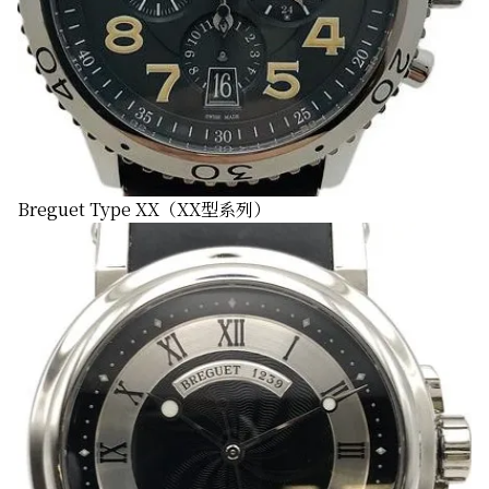
Breguet Type XX（XX型系列）