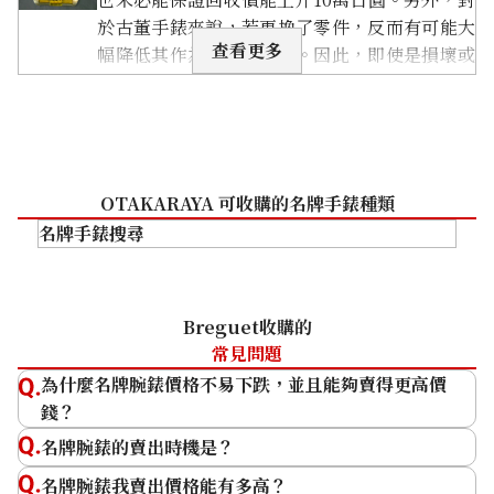
於古董手錶來說，若更換了零件，反而有可能大
查看更多
幅降低其作為古董的價值。因此，即使是損壞或
需要維修的手錶，建議您先聯絡我們
「OTAKARAYA」查詢。
關閉
OTAKARAYA 可收購的名牌手錶種類
名牌手錶搜尋
勞力士 (Rolex)
Patek Philippe
Breguet收購的
Audemars Piguet
常見問題
Vacheron Constantin
為什麼名牌腕錶價格不易下跌，並且能夠賣得更高價
Breguet
錢？
A. Lange & Söhne
名牌腕錶的賣出時機是？
名牌腕錶我賣出價格能有多高？