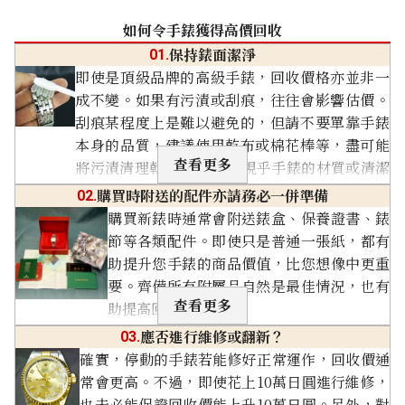
如何令手錶獲得高價回收
保持錶面潔淨
01.
即使是頂級品牌的高級手錶，回收價格亦並非一
錶殼內部污垢
不動品
成不變。如果有污漬或刮痕，往往會影響估價。
手錶錶殼內部堆積污垢。
手錶指針完全不動，就是不
刮痕某程度上是難以避免的，但請不要單靠手錶
動品。
本身的品質，建議使用乾布或棉花棒等，盡可能
指針折斷
錶冠缺失
查看更多
將污漬清理乾淨。 不過，視乎手錶的材質或清潔
手錶的指針斷裂或缺損。
錶冠缺失或丟失。
用品的不同，有機會反而刮傷手錶或損害表面塗
購買時附送的配件亦請務必一併準備
02.
進水損壞
內部生鏽或損壞
層，所以請在可行範圍內輕輕處理即可。
購買新錶時通常會附送錶盒、保養證書、錶
手錶進水，內部受損。
手錶內部生鏽或部件損壞。
關閉
節等各類配件。即使只是普通一張紙，都有
僅剩零件
僅剩錶殼
助提升您手錶的商品價值，比您想像中更重
僅剩下指針或機芯等零件。
僅剩下錶殼，內部零件缺
要。齊備所有附屬品自然是最佳情況，也有
失。
查看更多
助提高回收估價。
沒有附屬品
關閉
應否進行維修或翻新？
03.
沒有保證書或盒子等附屬
確實，停動的手錶若能修好正常運作，回收價通
品。
常會更高。不過，即使花上10萬日圓進行維修，
也未必能保證回收價能上升10萬日圓。另外，對