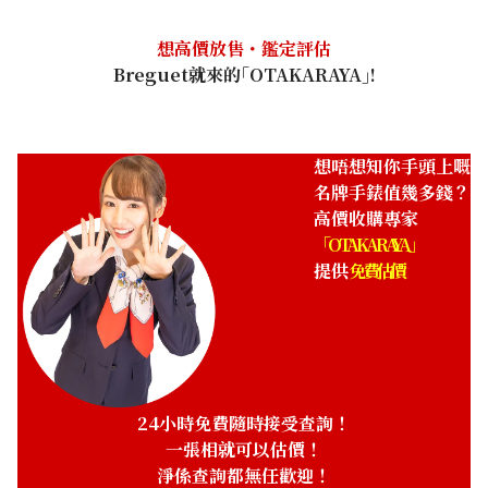
想高價放售・鑑定評估
Breguet就來的｢OTAKARAYA｣!
想唔想知你手頭上嘅
名牌手錶值幾多錢？
高價收購專家
「OTAKARAYA」
提供
免費估價
24小時免費隨時接受查詢！
一張相就可以估價！
淨係查詢都無任歡迎！