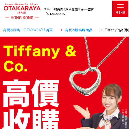
Tiffany的高價收購與鑑定評估——盡在
「OTAKARAYA」
高價收購店・OTAKARAYA首頁
高價收購名牌商品
Tiffany的高