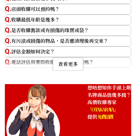
因經年老化導致皮革受損的狀
手袋內裡出現墨水污漬。
店頭收購可以預約嗎？
況。
參考回收價
收購最低年齡是幾多？
HKD 11,102.37
是否收購舊款或有損傷的珠寶或袋？
有污漬或損傷的物品，是否應清理後再交來？
評估金額如何決定？
內層污漬
原皮污漬
電話評估與實際收購價格會有差異嗎？
查看更多
手袋內層出現墨水污漬。
因經年老化而出現變色的狀
猶豫是否出售，能否只做評估？
況。
單件物品也能評估嗎？
想唔想知你手頭上嘅
為什麼名牌商品的價格較為穩定且高價？
名牌商品值幾多錢？
高價收購專家
名牌商品通常能賣多高價？
「OTAKARAYA」
名牌商品的最佳出售時機是什麼時候？
提供
免費估價