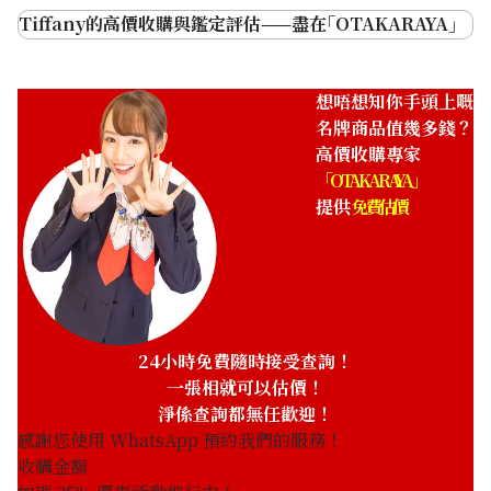
Open Heart
Tiffany的高價收購與鑑定評估——盡在｢OTAKARAYA｣
素材品質好
品牌內的熱門型號
想唔想知你手頭上嘅
名牌商品值幾多錢？
高價收購專家
Atlas
是否有附屬品
「OTAKARAYA」
在日本很受歡迎
提供
免費估價
受歡迎的素材和顏色
T Collection
24小時免費隨時接受查詢！
一張相就可以估價！
同時評估（多項評估）
淨係查詢都無任歡迎！
感謝您使用 WhatsApp 預約我們的服務！
By The Yard
收購金額