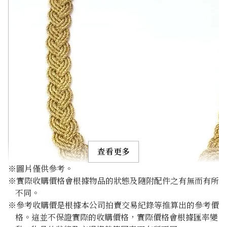
查看更多
※圖片僅供參考。
※實際收購價格會根據物品的狀態及隨附配件之有無而有所
不同。
※參考收購價是根據本公司拍賣交易紀錄等推算出的參考價
格。這並不保證實際的收購價格，實際價格會根據匯率變
Tiffany necklace pendant top 750 73.5g