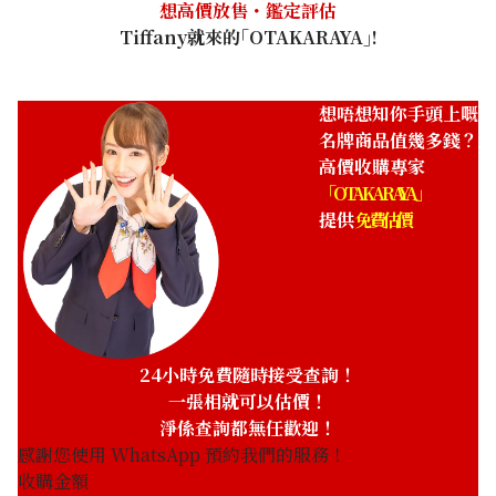
想高價放售・鑑定評估
Tiffany就來的｢OTAKARAYA｣!
想唔想知你手頭上嘅
名牌商品值幾多錢？
高價收購專家
「OTAKARAYA」
提供
免費估價
24小時免費隨時接受查詢！
一張相就可以估價！
淨係查詢都無任歡迎！
感謝您使用 WhatsApp 預約我們的服務！
收購金額