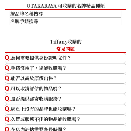
角位磨損
日曬褪色
OTAKARAYA 可收購的名牌精品種類
手袋底部出現角位磨損。
因經年老化或日曬而導致變色
按品牌名稱搜尋
的狀況。
名牌手錶搜尋
HERMES
CHANEL
勞力士 (Rolex)
Tiffany收購的
LOUIS VUITTON
Patek Philippe
常見問題
Harry Winston
Audemars Piguet
為何需要提供身份證明文件？
Tiffany & Co.
Vacheron Constantin
無附件
生鏽
手錶沒電了，還能收購嗎？
卡地亞（Cartier）
Breguet
缺少購買時附帶的肩帶，包裝
金屬配件部分出現生鏽狀況。
GUCCI
A. Lange & Söhne
能否以高於原價出售？
盒及保證書等配件の狀況。
可以取消評估的物品嗎？
是否提供郵寄收購服務？
網頁上沒有的品牌也能收購嗎？
久買或狀態不佳的物品能收購嗎？
tiffany heart and arrow necklace
皮革呈現破爛狀態
墨水污漬
在店內評估需要多長時間？