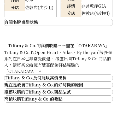
詳情
乾淨
詳情
非常乾淨GIA
分店
佐敦店(尖沙咀)
分店
佐敦店(尖沙咀)
有關名牌商品狀態
N 全新・未使用
從未使用過，並且為完整狀態
S 非常乾淨
無刮痕或污漬，非常乾淨的狀態
Tiffany & Co.的高價收購ーー盡在「OTAKARAYA」
A 乾淨
沒有明顯損壞或污漬的狀態
Tiffany & Co.以Open Heart、Atlas、By the yard等多個
tiffany 1837 necklace
系列在日本也非常受歡迎。 考慮出售Tiffany & Co.商品的
B 略有使用痕跡
有使用過的痕跡，如刮痕或污漬
人，請將其交給擁有豐富配飾評估經驗的
參考回收價
「OTAKARAYA」。
有大面積污漬、帶子破裂或袋口損壞
HKD 7,617.32
C 使用感明顯
Tiffany & Co.為何能以高價出售
等影響使用的狀態
在「世界五大珠寶商」中擁有頂級的知名度
現在是放售Tiffany & Co.的好時機的原因
推薦收購的Tiffany & Co.商品型號
高價收購Tiffany & Co.的要點
產品狀態良好