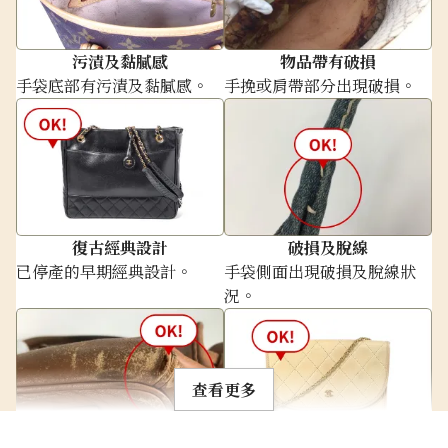
污漬及黏膩感
物品帶有破損
手袋底部有污漬及黏膩感。
手挽或肩帶部分出現破損。
tiffany metro horseshoe necklace
復古經典設計
破損及脫線
已停產的早期經典設計。
手袋側面出現破損及脫線狀
參考回收價
況。
HKD 2,887.61
查看更多