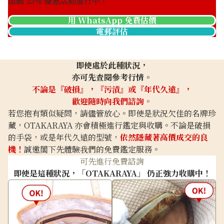
加碼
35
% 優惠活動進行中！
tiffany horseshoe necklace
準確的評估
參考回收價
用 WhatsApp 免費估價
電郵評估
HKD 6,073.94
即使處於此種狀況，
亦可先查閱參考行情。
不論是『破損』，『污漬』或『年代久遠』，
歡迎隨時向我們諮詢。
若您抱有類似疑問，請儘管放心。即使是狀況欠佳的名牌珍
藏，OTAKARAYA 亦會積極進行鑑定與收購。不論是破損
的手袋，或是年代久遠的型號，
依然隱藏著高價成交的良
機！
誠邀閣下先體驗我們的免費鑑定服務。
可先進行免費諮詢
即使是這種狀況，「OTAKARAYA」 仍正強力收購中！