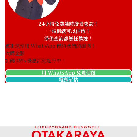
24小時免費隨時接受查詢！
一張相就可以估價！
Tiffany Paloma Picasso Loving Heart Large Silver SV9
淨係查詢都無任歡迎！
參考回收價
感謝您使用 WhatsApp 預約我們的服務！
HKD 248.93
收購金額
加碼
35
% 優惠活動進行中！
用 WhatsApp 免費估價
電郵評估