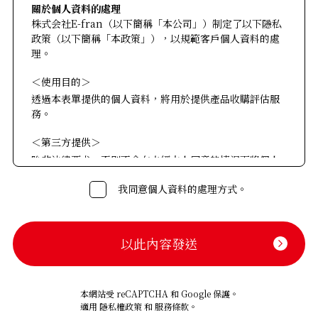
關於個人資料的處理
株式会社E-fran（以下簡稱「本公司」）制定了以下隱私
政策（以下簡稱「本政策」），以規範客戶個人資料的處
理。
＜使用目的＞
透過本表單提供的個人資料，將用於提供產品收購評估服
務。
＜第三方提供＞
除非法律要求，否則不會在未經本人同意的情況下將個人
資料提供給第三方。
我同意個人資料的處理方式。
＜外包＞
在某些情況下可能會將個人資料的處理外包。在這種情況
下，我們會對外包對象進行必要且適當的監督，以確保其
妥善管理個人資料。
＜關於資料公開的申請＞
本網站受 reCAPTCHA 和 Google 保護。
本公司接受關於保存個人資料的使用目的通知、公開、修
適用
隱私權政策
和
服務條款
。
改、停止使用、停止向第三方提供等（以下簡稱「公開等