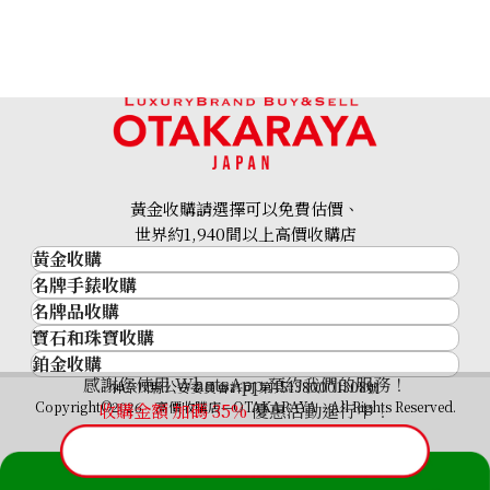
申請」）的要求。請透過下方的「個人資料投訴及諮詢窗
口」提出申請。
＜選填項目＞
若未填寫選填項目，可能會導致我們無法提供最合適的回
應。
＜Cookies 等＞
為實現上述目的，本公司可能會收集並使用 Cookies 等資
黃金收購請選擇可以免費估價、
訊。
世界約1,940間以上高價收購店
黃金收購
＜個人資料保護管理者＞
名牌手錶收購
黃金･金條
株式会社E-fran 廣告策略本部部長
名牌品收購
名牌手錶收購
金條
寶石和珠寶收購
名牌品收購
＜個人資料投訴及諮詢窗口＞
勞力士 (Rolex)
金幣及銀幣
鉑金收購
寶石和珠寶
株式会社E-fran 零售營業本部 客戶服務部
HERMES
Patek Philippe
過去十年黃金價格
感謝您使用 WhatsApp 預約我們的服務！
地址：神奈川縣橫濱市西區港未來2-3-3 Queen’s
鉑金
神奈川縣公安委員會許可 第451380001308號
鑽石
LOUIS VUITTON
Audemars Piguet
金飾
Copyright©2026 高價收購店—OTAKARAYA All Rights Reserved.
Tower B 15樓
收購金額 加碼
35%
優惠活動進行中！
祖母綠
CHANEL
Vacheron Constantin
金戒指
電話：0120-555-600
藍寶石
卡地亞（Cartier）
A. Lange & Söhne
金頸鍊
紅寶石
CELINE
Breguet