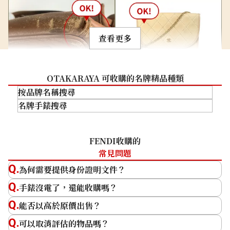
查看更多
角位磨損
日曬褪色
OTAKARAYA 可收購的名牌精品種類
手袋底部出現角位磨損。
因經年老化或日曬而導致變色
按品牌名稱搜尋
的狀況。
名牌手錶搜尋
HERMES
CHANEL
勞力士 (Rolex)
FENDI收購的
LOUIS VUITTON
Patek Philippe
常見問題
Harry Winston
Audemars Piguet
為何需要提供身份證明文件？
Tiffany & Co.
Vacheron Constantin
無附件
生鏽
手錶沒電了，還能收購嗎？
卡地亞（Cartier）
Breguet
缺少購買時附帶的肩帶，包裝
金屬配件部分出現生鏽狀況。
GUCCI
A. Lange & Söhne
能否以高於原價出售？
盒及保證書等配件の狀況。
可以取消評估的物品嗎？