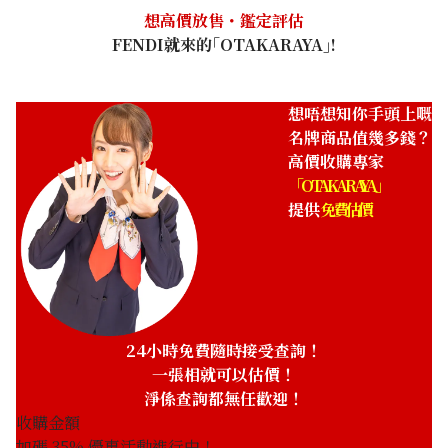
想高價放售・鑑定評估
FENDI就來的｢OTAKARAYA｣!
想唔想知你手頭上嘅
名牌商品值幾多錢？
高價收購專家
「OTAKARAYA」
提供
免費估價
24小時免費隨時接受查詢！
一張相就可以估價！
淨係查詢都無任歡迎！
收購金額
加碼
35
% 優惠活動進行中！