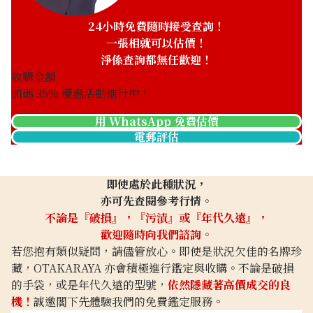
24小時免費隨時接受查詢！
一張相就可以估價！
淨係查詢都無任歡迎！
收購金額
加碼
35
% 優惠活動進行中！
用 WhatsApp 免費估價
電郵評估
即使處於此種狀況，
亦可先查閱參考行情。
不論是『破損』，『污漬』或『年代久遠』，
歡迎隨時向我們諮詢。
若您抱有類似疑問，請儘管放心。即使是狀況欠佳的名牌珍
藏，OTAKARAYA 亦會積極進行鑑定與收購。不論是破損
的手袋，或是年代久遠的型號，
依然隱藏著高價成交的良
機！
誠邀閣下先體驗我們的免費鑑定服務。