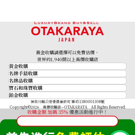
黃金收購請選擇可以免費估價、
世界約1,940間以上高價收購店
黃金收購
名牌手錶收購
黃金･金條
名牌品收購
名牌手錶收購
金條
寶石和珠寶收購
名牌品收購
勞力士 (Rolex)
金幣及銀幣
鉑金收購
寶石和珠寶
HERMES
Patek Philippe
過去十年黃金價格
鉑金
神奈川縣公安委員會許可 第451380001308號
鑽石
LOUIS VUITTON
Audemars Piguet
金飾
Copyright©2026 高價收購店—OTAKARAYA All Rights Reserved.
祖母綠
CHANEL
收購金額 加碼
35%
優惠活動進行中！
Vacheron Constantin
金戒指
藍寶石
卡地亞（Cartier）
A. Lange & Söhne
金頸鍊
紅寶石
CELINE
Breguet
FENDI