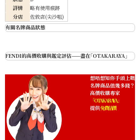
詳情
略有使用痕跡
分店
佐敦店(尖沙咀)
有關名牌商品狀態
N 全新・未使用
從未使用過，並且為完整狀態
S 非常乾淨
無刮痕或污漬，非常乾淨的狀態
FENDI的高價收購與鑑定評估——盡在｢OTAKARAYA｣
A 乾淨
沒有明顯損壞或污漬的狀態
B 略有使用痕跡
有使用過的痕跡，如刮痕或污漬
想唔想知你手頭上嘅
名牌商品值幾多錢？
有大面積污漬、帶子破裂或袋口損壞
C 使用感明顯
高價收購專家
等影響使用的狀態
「OTAKARAYA」
提供
免費估價