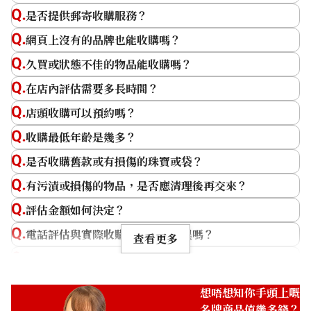
是否提供郵寄收購服務？
網頁上沒有的品牌也能收購嗎？
久買或狀態不佳的物品能收購嗎？
皮革呈現破爛狀態
墨水污漬
在店內評估需要多長時間？
因經年老化導致皮革受損的狀
手袋內裡出現墨水污漬。
店頭收購可以預約嗎？
況。
收購最低年齡是幾多？
是否收購舊款或有損傷的珠寶或袋？
有污漬或損傷的物品，是否應清理後再交來？
評估金額如何決定？
內層污漬
原皮污漬
電話評估與實際收購價格會有差異嗎？
查看更多
手袋內層出現墨水污漬。
因經年老化而出現變色的狀
猶豫是否出售，能否只做評估？
況。
單件物品也能評估嗎？
想唔想知你手頭上嘅
為什麼名牌商品的價格較為穩定且高價？
名牌商品值幾多錢？