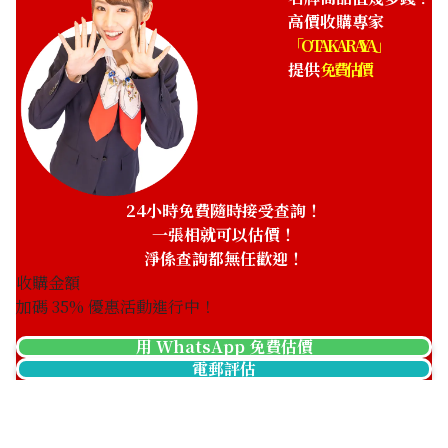
高價收購專家
名牌商品通常能賣多高價？
「OTAKARAYA」
名牌商品的最佳出售時機是什麼時候？
提供
免費估價
24小時免費隨時接受查詢！
一張相就可以估價！
淨係查詢都無任歡迎！
收購金額
加碼
35
% 優惠活動進行中！
用 WhatsApp 免費估價
電郵評估