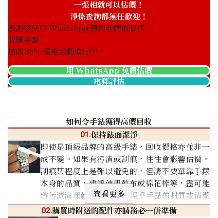
一張相就可以估價！
淨係查詢都無任歡迎！
感謝您使用 WhatsApp 預約我們的服務！
表耳金屬剝落
金屬錶帶鬆垮
收購金額
表耳的金屬部分剝落。
金屬錶帶變形或鬆垮。
加碼
35
% 優惠活動進行中！
用 WhatsApp 免費估價
電郵評估
錶殼內部污垢
不動品
如何令手錶獲得高價回收
手錶錶殼內部堆積污垢。
手錶指針完全不動，就是不
保持錶面潔淨
01.
動品。
即使是頂級品牌的高級手錶，回收價格亦並非一
指針折斷
錶冠缺失
成不變。如果有污漬或刮痕，往往會影響估價。
手錶的指針斷裂或缺損。
錶冠缺失或丟失。
刮痕某程度上是難以避免的，但請不要單靠手錶
進水損壞
內部生鏽或損壞
本身的品質，建議使用乾布或棉花棒等，盡可能
手錶進水，內部受損。
手錶內部生鏽或部件損壞。
查看更多
將污漬清理乾淨。 不過，視乎手錶的材質或清潔
僅剩零件
僅剩錶殼
用品的不同，有機會反而刮傷手錶或損害表面塗
購買時附送的配件亦請務必一併準備
02.
僅剩下指針或機芯等零件。
僅剩下錶殼，內部零件缺