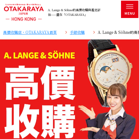
A. Lange & Söhne的高價收購與鑑定評
估——盡在「OTAKARAYA」
高價收購店・OTAKARAYA首頁
手錶收購
A. Lange & Söhn