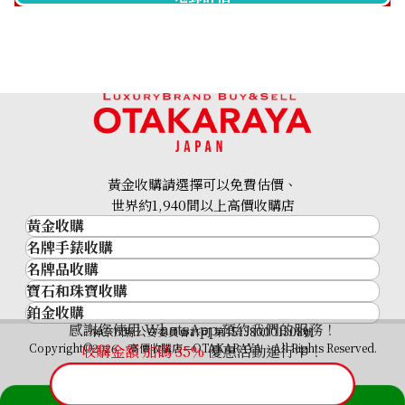
黃金收購請選擇可以免費估價、
世界約1,940間以上高價收購店
黃金收購
名牌手錶收購
黃金･金條
名牌品收購
名牌手錶收購
金條
寶石和珠寶收購
名牌品收購
勞力士 (Rolex)
金幣及銀幣
鉑金收購
寶石和珠寶
HERMES
Patek Philippe
過去十年黃金價格
感謝您使用 WhatsApp 預約我們的服務！
鉑金
神奈川縣公安委員會許可 第451380001308號
鑽石
LOUIS VUITTON
Audemars Piguet
金飾
Copyright©2026 高價收購店—OTAKARAYA All Rights Reserved.
收購金額 加碼
35%
優惠活動進行中！
祖母綠
CHANEL
Vacheron Constantin
金戒指
藍寶石
卡地亞（Cartier）
A. Lange & Söhne
金頸鍊