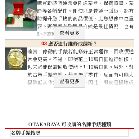
層，所以請在可行範圍內輕輕處理即可。
購買新錶時通常會附送錶盒、保養證書、錶
失。
關閉
節等各類配件。即使只是普通一張紙，都有
沒有附屬品
助提升您手錶的商品價值，比您想像中更重
沒有保證書或盒子等附屬
要。齊備所有附屬品自然是最佳情況，也有
品。
查看更多
助提高回收估價。
關閉
應否進行維修或翻新？
03.
確實，停動的手錶若能修好正常運作，回收價通
常會更高。不過，即使花上10萬日圓進行維修，
也未必能保證回收價能上升10萬日圓。另外，對
於古董手錶來說，若更換了零件，反而有可能大
查看更多
幅降低其作為古董的價值。因此，即使是損壞或
需要維修的手錶，建議您先聯絡我們
「OTAKARAYA」查詢。
關閉
OTAKARAYA 可收購的名牌手錶種類
名牌手錶搜尋