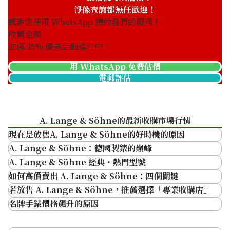
收購日期: 2026年4月
收購日期: 2026年4月
淨係查詢都無任歡迎！
感謝您使用 WhatsApp 預約我們的服務！
收購金額
加碼
35
% 優惠活動進行中！
用 WhatsApp 免費估價
電郵評估
A. Lange & Söhne的最新收購市場行情
A. Lange & Söhne Lange 1
Lange & Söhne Saxonia
現在是放售A. Lange & Söhne的好時機的原因
101.025
Automatic
A. Lange & Söhne：德國製錶的巔峰
315.026/LS3153AJ
A. Lange & Söhne 經典・熱門型號
參考回收價
參考回收價
Lange 1
如何高價賣出 A. Lange & Söhne：四個關鍵
ASK
ASK
若放售 A. Lange & Söhne，推薦選擇「專業收購店」
收購日期: 2026年4月
收購日期: 2025年4月
名牌手錶價格飆升的原因
保持接近新品狀態