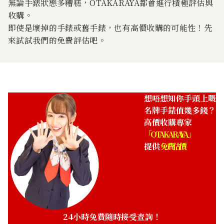
無論手錶狀態多糟糕，OTAKARAYA都會進行積極評估與
收購。
即使是壞掉的手錶或舊手錶，也有高價收購的可能性！先
來試試我們的免費評估吧。
明顯刮傷
錶盤污垢
錶殼、錶圈或錶帶有明顯刮
錶盤上有斑點或污垢。
傷。
想唔想知你手頭上嘅
名牌手錶值幾多錢？
高價收購專家
「OTAKARAYA」
提供
免費估價
錶圈鬆動
皮革部分脫線
錶圈鬆脫或容易脫落。
皮革錶帶的縫線脫落。
24小時免費隨時接受查詢！