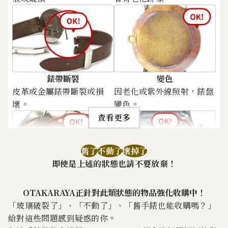
Lange & Söhne 1815
Lange & Söhne 1815
206.032
222.037/ LSLS2204AA
參考回收價
參考回收價
ASK
ASK
收購日期: 2026年3月
收購日期: 2026年1月
錶帶斷裂
變色
皮革或金屬錶帶斷裂或損
因老化或紫外線照射，錶盤
壞。
變色。
查看更多
舊了
不動了
壞掉了
即使是上述的狀態也請不要放棄！
生鏽
刮痕
OTAKARAYA正針對此類狀態的物品強化收購中！
金屬部件有鏽跡。
錶扣或錶帶上的扣具有刮
「玻璃破裂了」、「不動了」、「舊手錶也能收購嗎？」
痕。
給對這些問題感到疑惑的你。