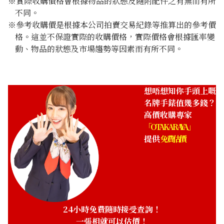
※實際收購價格會根據物品的狀態及隨附配件之有無而有所
A. Lange & Söhne Cabaret
A. Lange & Söhne
不同。
Rectangular 107.032
Rattrapante 425.025
※參考收購價是根據本公司拍賣交易紀錄等推算出的參考價
參考回收價
參考回收價
格。這並不保證實際的收購價格，實際價格會根據匯率變
動、物品的狀態及市場趨勢等因素而有所不同。
ASK
ASK
收購日期: 2026年5月
收購日期: 2026年5月
想唔想知你手頭上嘅
名牌手錶值幾多錢？
高價收購專家
「OTAKARAYA」
提供
免費估價
A. Lange & Söhne Saxonia
A. Lange & Söhne Lange 1
Moon Phase 384.032
Time Zone 136.025
參考回收價
參考回收價
24小時免費隨時接受查詢！
ASK
ASK
一張相就可以估價！