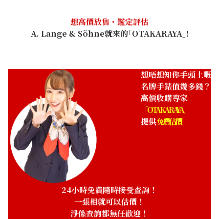
想高價放售・鑑定評估
A. Lange & Söhne就來的｢OTAKARAYA｣!
想唔想知你手頭上嘅
名牌手錶值幾多錢？
高價收購專家
「OTAKARAYA」
提供
免費估價
24小時免費隨時接受查詢！
一張相就可以估價！
淨係查詢都無任歡迎！