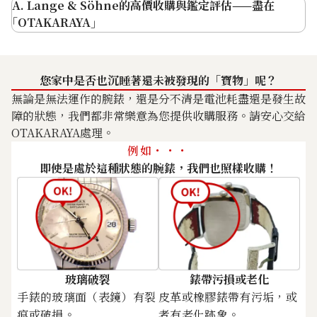
即使是二手錶，需求依然高企（即使壞了
A. Lange & Söhne的高價收購與鑑定評估——盡在
01
也能出售）
｢OTAKARAYA｣
Odysseus
備齊附屬品
您家中是否也沉睡著還未被發現的「寶物」呢？
無論是無法運作的腕錶，還是分不清是電池耗盡還是發生故
Lange & Söhne Saxonia
Lange & Söhne Saxonia
障的狀態，我們都非常樂意為您提供收購服務。請安心交給
105.025
Flach LSLS2053AX
OTAKARAYA處理。
掌握合適放售時機
參考回收價
參考回收價
例如・・・
即使是處於這種狀態的腕錶，我們也照樣收購！
ASK
ASK
作為實體資產的價值
02
收購日期: 2026年2月
收購日期: 2024年11月
Saxonia
避免自行維修
玻璃破裂
錶帶污損或老化
手錶的玻璃面（表鏡）有裂
皮革或橡膠錶帶有污垢，或
痕或破損。
者有老化跡象。