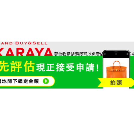
黃金收購請選擇可以免費估價、
世界約1,9
名牌品收購
寶石和珠寶
金幣及銀幣
金頸鍊