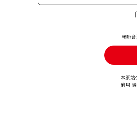
除非法律要求，否則不會在未經本人同意的情況
＜外包＞
在某些情況下可能會將個人資料的處理外包。在
人資料。
我哋會
＜關於資料公開的申請＞
本公司接受關於保存個人資料的使用目的通知、
要求。請透過下方的「個人資料投訴及諮詢窗口
＜選填項目＞
若未填寫選填項目，可能會導致我們無法提供最
本網站受
適用
隱
＜Cookies 等＞
為實現上述目的，本公司可能會收集並使用 Cook
＜個人資料保護管理者＞
株式会社E-fran 廣告策略本部部長
＜個人資料投訴及諮詢窗口＞
株式会社E-fran 零售營業本部 客戶服務部