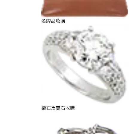
名牌品收購
鑽石及寶石收購