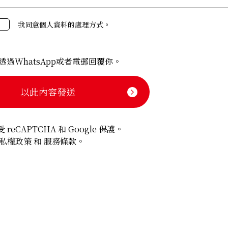
下將個人資料提供給第三方。
我同意個人資料的處理方式。
這種情況下，我們會對外包對象進行必要且適當的監督，以確保其妥善管
透過WhatsApp或者電郵回覆你。
公開、修改、停止使用、停止向第三方提供等（以下簡稱「公開等申請」
」提出申請。
合適的回應。
 reCAPTCHA 和 Google 保護。
私權政策
和
服務條款
。
ies 等資訊。