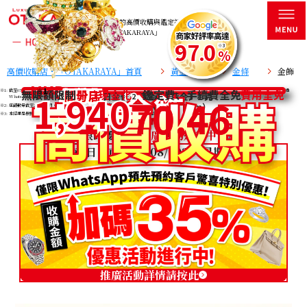
金飾的高價收購與鑑定評估——盡在
「OTAKARAYA」
97
0
.
※3
%
高價收購店・「OTAKARAYA」首頁
黃金收購
金條
金飾
HKD
高
高
價
價
收
收
購
購
※1
金
金
飾
飾
間
間
分
分
店
店
全
全
球
球
超
超
過
過
※1: 截至07/08/2026 4:00 pm。參考收購價格參考自日本總部公佈的參考收購價格，可能與實際收購價格有所不同。價格取決於物品的狀態和品質。詳情請透過
無限額限制
即日現金化
鑑定費、手續費全免
費用全免
1
9
4
0
今日金價行情金條 (黃金）1 克
1
1
070.46
070.46
※2
※2
WhatsApp 諮詢。
,
,
,
（截至07/08/2026 4:00 pm）
※2: 店舖數量截至2026年8月。
※3: 本結果是根據2025年2月16日至2026年5月30日期間，香港境內分店所獲得的評價統計而成。
\ 限時優惠！
推廣活動進行中！
/
仲有2日！直到 09/08/2026 (星期日)！
推廣活動詳情請按此