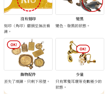
沒有刻印
變黑
刻印（角印）磨損至無法看
變色、發黑的狀態。
24K gold (K24) necklace
清。
9.7g
參考回收價
HKD 13,374.26
飾物配件
少量
丟失了項鍊，只剩下吊墜。
只有單隻耳環等克數極少的
狀態。