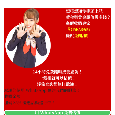
收購日期: 2026年3月
收購日期: 2026年3月
想唔想知你手頭上嘅
K24 Necklace Top
K24 Earrings
黃金與貴金屬值幾多錢？
商品分類
金飾
商品分類
金飾
高價收購專家
狀態
S
狀態
S
「OTAKARAYA」
詳情
非常乾淨
詳情
非常乾淨
提供
免費估價
分店
佐敦店(尖沙咀)
分店
佐敦店(尖沙咀)
24小時免費隨時接受查詢！
一張相就可以估價！
淨係查詢都無任歡迎！
感謝您使用 WhatsApp 預約我們的服務！
收購金額
加碼
35
% 優惠活動進行中！
收購日期: 2026年3月
收購日期: 2026年3月
K24 Earrings
K24 Ring
用 WhatsApp 免費估價