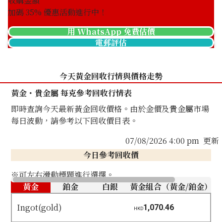
收購金額
加碼
35
% 優惠活動進行中！
用 WhatsApp 免費估價
電郵評估
今天黃金回收行情與價格走勢
黃金・貴金屬 每克參考回收行情表
即時查詢今天最新黃金回收價格。由於金價及貴金屬市場
每日波動，請參考以下回收價目表。
07/08/2026 4:00 pm
更新
今日參考回收價
※可左右滑動標題進行選擇。
黃金
鉑金
白銀
黃金組合（黃金/鉑金）
Ingot(gold)
1,070.46
HKD