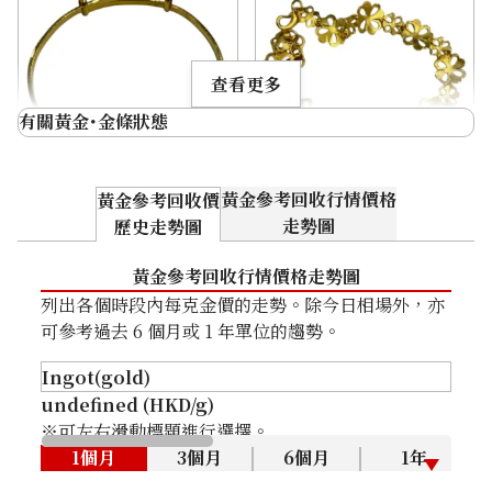
HKD 28,678.83
查看更多
有關黃金･金條狀態
N 新品
從未使用過，並保持完好狀態
黃金參考回收行情價格
黃金參考回收價
收購日期: 2026年3月
S 非常乾淨
無刮痕或污漬，非常乾淨的狀態
收購日期: 2026年3月
K24 Bracelet
K24 Bracelet
走勢圖
歷史走勢圖
A 乾淨
無明顯刮痕或污漬的狀態
商品分類
金飾
商品分類
金飾
黃金參考回收行情價格走勢圖
狀態
S
狀態
S
B 略有使用痕跡
有使用過的痕跡，如刮痕或污漬
列出各個時段內每克金價的走勢。除今日相場外，亦
詳情
非常乾淨
詳情
非常乾淨
C 有使用痕跡
因破損或裂痕，影響使用的狀態
可參考過去 6 個月或 1 年單位的趨勢。
分店
佐敦店(尖沙咀)
分店
佐敦店(尖沙咀)
undefined (HKD/g)
※可左右滑動標題進行選擇。
1個月
3個月
6個月
1年