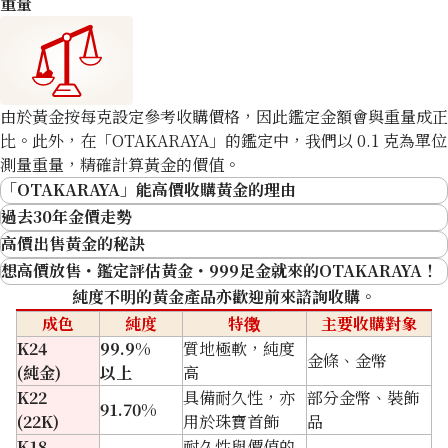
重量
由於黃金按每克設定參考收購價格，因此鑑定金額會與重量成正
比。此外，在「OTAKARAYA」的鑑定中，我們以 0.1 克為單位
測量重量，精確計算黃金的價值。
收購日期: 2026年2月
收購日期: 2026年2月
「OTAKARAYA」能高價收購黃金的理由
K24 Bracelet
K24 Bracelet
過去30年金價走勢
商品分類
金飾
商品分類
金飾
高價出售黃金的秘訣
狀態
S
狀態
A
想高價放售・鑑定評估黃金・999足金就來的OTAKARAYA！
詳情
非常乾淨
詳情
乾淨
純度不明的黃金產品亦歡迎前來諮詢收購。
分店
佐敦店(尖沙咀)
分店
佐敦店(尖沙咀)
成色
純度
特徴
主要收購對象
K24
99.9%
質地極軟，純度
金條、金幣
(純金)
以上
高
K22
具備耐久性，亦
部分金幣、裝飾
91.70%
(22K)
用於珠寶首飾
品
K18
耐久性與價值的