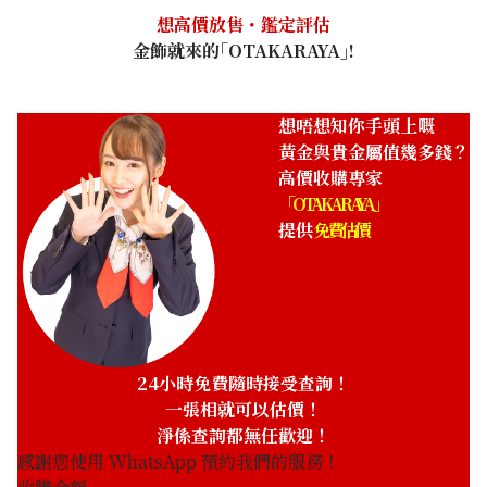
想高價放售・鑑定評估
金飾就來的｢OTAKARAYA｣!
想唔想知你手頭上嘅
黃金與貴金屬值幾多錢？
高價收購專家
「OTAKARAYA」
提供
免費估價
24小時免費隨時接受查詢！
一張相就可以估價！
淨係查詢都無任歡迎！
感謝您使用 WhatsApp 預約我們的服務！