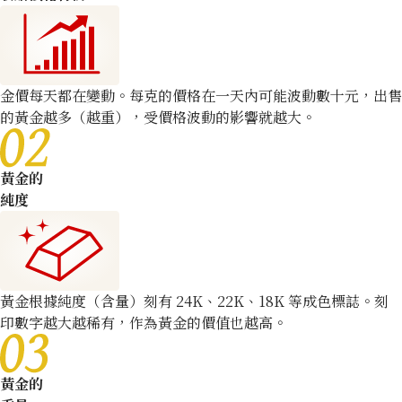
02
分店
佐敦店(尖沙咀)
分店
佐敦店(尖沙咀)
將評估的麻煩減到最低
鑲嵌稀有寶石的金飾品更容易賣得更高價
金價每天都在變動。每克的價格在一天內可能波動數十元，出售
的黃金越多（越重），受價格波動的影響就越大。
鍍金產品也能收購
03
黃金的
純度
收購日期: 2026年2月
收購日期: 2026年2月
K24 Bracelet
K24 Necklace
24K gold (K24) necklace
商品分類
金飾
商品分類
金飾
26.6g
狀態
S
狀態
S
黃金根據純度（含量）刻有 24K、22K、18K 等成色標誌。刻
參考回收價
印數字越大越稀有，作為黃金的價值也越高。
詳情
非常乾淨
詳情
非常乾淨
HKD 36,675.81
分店
佐敦店(尖沙咀)
分店
佐敦店(尖沙咀)
黃金的