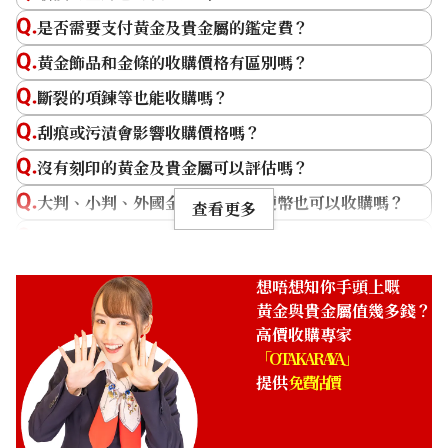
分店
佐敦店(尖沙咀)
分店
佐敦店(尖沙咀)
是否需要支付黃金及貴金屬的鑑定費？
黃金飾品和金條的收購價格有區別嗎？
斷裂的項鍊等也能收購嗎？
刮痕或污漬會影響收購價格嗎？
沒有刻印的黃金及貴金屬可以評估嗎？
大判、小判、外國金幣、古錢或硬幣也可以收購嗎？
查看更多
黃金及貴金屬的收購價格是如何決定的？
收購日期: 2026年1月
收購日期: 2026年1月
什麼時候是出售貴金屬的好時機？
K24 Ring
K24 Ring
想唔想知你手頭上嘅
商品分類
金飾
商品分類
金飾
黃金價格多久會變動一次？
黃金與貴金屬值幾多錢？
高價收購專家
狀態
A
狀態
A
「OTAKARAYA」
詳情
乾淨
詳情
乾淨
提供
免費估價
分店
佐敦店(尖沙咀)
分店
佐敦店(尖沙咀)