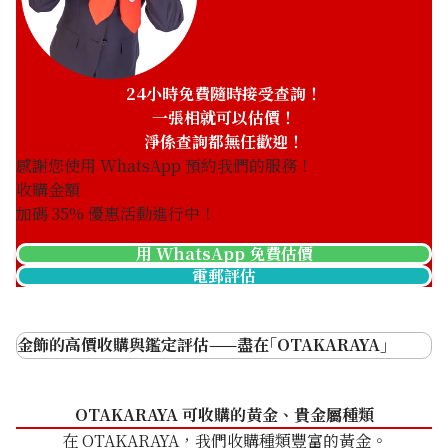
收購日期: 2026年2月
收購日期: 2026年2月
K24 Ring
K24 Earrings
商品分類
金飾
商品分類
金飾
24小時免費隨時接受查詢！
狀態
A
狀態
A
一張相就可以估價！
詳情
乾淨
詳情
乾淨
淨係查詢都無任歡迎！
感謝您使用 WhatsApp 預約我們的服務！
分店
佐敦店(尖沙咀)
分店
佐敦店(尖沙咀)
收購金額
加碼
35
% 優惠活動進行中！
用 WhatsApp 免費估價
電郵評估
金飾的高價收購與鑑定評估——盡在｢OTAKARAYA｣
收購日期: 2026年2月
收購日期: 2026年1月
OTAKARAYA 可收購的黃金、貴金屬種類
K24 Earrings
K24 Bracelet
在 OTAKARAYA，我們收購種類豐富的黃金。