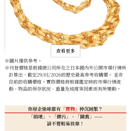
推廣活動進行中！
查看更多
※圖片僅供參考。
※刊登價格是根據總公司所在之日本國內外公開市場行情所
計算出，截至29/01/2026的歷史最高參考收購價。 並非
目前的收購價格。實際價格將根據鑑定時的市場行情波
動、物品的保存狀況、重量及純度等因素而有所變動。
24K gold (K24) necklace
13.5g
參考回收價
你屋企係咪都有
「寶物」
仲沉睡緊？
HKD 18,613.67
「損壞」、「髒污」、「陳舊」——
請不要輕易放棄！