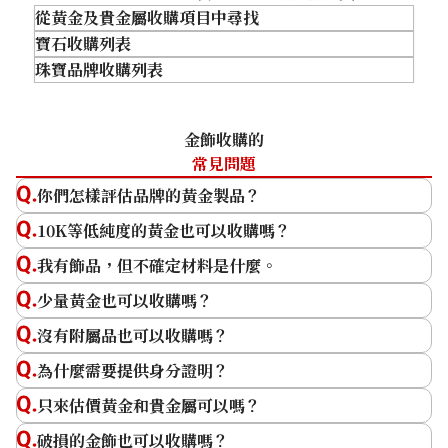
商品分類
金飾
商品分類
金飾
從黃金及貴金屬收購項目中尋找
狀態
A
狀態
S
寶石收購列表
詳情
乾淨
詳情
非常乾淨
珠寶品牌收購列表
金條收購
分店
佐敦店(尖沙咀)
分店
佐敦店(尖沙咀)
黃金飾品收購
鑽石收購
黃金戒指收購
祖母綠收購
卡地亞（Cartier）
金飾收購的
黃金項鍊收購
紅寶石收購
Tiffany
常見問題
金幣及銀幣收購
藍寶石收購
Harry Winston
你們怎樣評估品牌的黃金製品？
Boucheron
10K等低純度的黃金也可以收購嗎？
Chaumet
我有飾品，但不確定材料是什麼。
少量黃金也可以收購嗎？
收購日期: 2026年1月
收購日期: 2026年1月
沒有附屬品也可以收購嗎？
K24 Necklace
K24 Ring
為什麼需要提供身分證明？
商品分類
金飾
商品分類
金飾
只來估價黃金和貴金屬可以嗎？
狀態
S
狀態
A
詳情
非常乾淨
詳情
乾淨
破損的金飾也可以收購嗎？