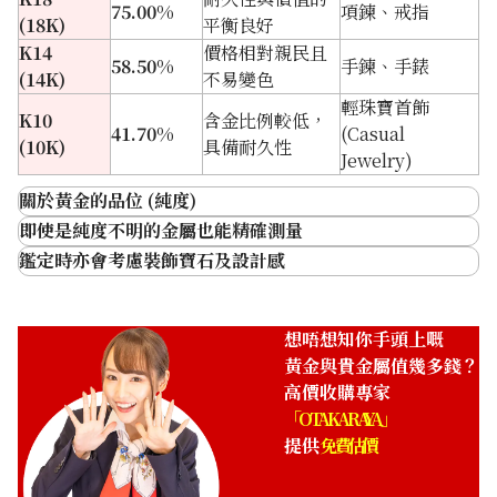
75.00%
項鍊、戒指
(18K)
平衡良好
K14
價格相對親民且
58.50%
手鍊、手錶
(14K)
不易變色
輕珠寶首飾
K10
含金比例較低，
收購日期: 2026年2月
收購日期: 2026年2月
41.70%
(Casual
K24 Ring
K24 Ring
(10K)
具備耐久性
Jewelry)
商品分類
金飾
商品分類
金飾
關於黃金的品位 (純度)
狀態
A
狀態
A
即使是純度不明的金屬也能精確測量
詳情
乾淨
詳情
乾淨
鑑定時亦會考慮裝飾寶石及設計感
分店
佐敦店(尖沙咀)
分店
佐敦店(尖沙咀)
想唔想知你手頭上嘅
黃金與貴金屬值幾多錢？
高價收購專家
「OTAKARAYA」
提供
免費估價