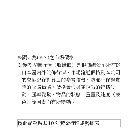
收購日期: 2026年3月
收購日期: 2026年3月
K24 Necklace
K24 Bracelet
商品分類
金飾
商品分類
金飾
狀態
S
狀態
A
※顯示為08:30之市場價格。
18K gold (K18) broken necklace
※參考收購行情（收購價）是根據總公司所在的
詳情
非常乾淨
詳情
乾淨
2.4g
日本國内外公佈行情、市場流通價格及本公司
分店
佐敦店(尖沙咀)
分店
佐敦店(尖沙咀)
的交易紀錄計算出的參考價格。這並不保證實
參考回收價
際的收購價格，價格會根據鑑定時的行情波
HKD 2,498.5
動、匯率變動、物品的狀態、重量及純度（成
色）等因素而有所變動。
按此查看過去 10 年黃金行情走勢圖表