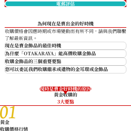
商品分類
金飾
商品分類
金飾
電郵評估
18K gold (K18) broken necklace
狀態
S
狀態
A
6.6g
詳情
非常乾淨
詳情
乾淨
參考回收價
為何現在是賣出金的好時機
分店
佐敦店(尖沙咀)
分店
佐敦店(尖沙咀)
收購價格會因應時期或市場變動而有所不同，請與我們聯繫
HKD 6,870.86
了解最新資訊。
現在是賣金飾品的最佳時機
為什麼「OTAKARAYA」能高價收購金飾品
收購金飾品的三個重要要點
金的純度越高，收購價格越高
您可以委託我們收購繼承或遺物的金耳環或金飾品
同時評估多個物品，收購價會提高！
01
現時是賣金好時機的原因
黃金收購的
收購日期: 2026年3月
收購日期: 2026年2月
3大要點
K24 Ring
K24 Bracelet
名牌與熱門設計的飾品會獲得更高評價
商品分類
金飾
商品分類
金飾
狀態
B
狀態
A
黃金
詳情
略有使用痕跡
詳情
乾淨
收購價格行情
「OTAKARAYA」收購項目廣泛，能夠