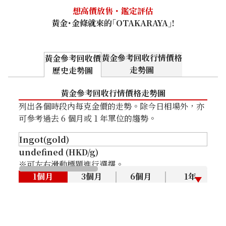
想高價放售・鑑定評估
黃金･金條就來的｢OTAKARAYA｣!
黃金參考回收行情價格
黃金參考回收價
走勢圖
歷史走勢圖
黃金參考回收行情價格走勢圖
列出各個時段內每克金價的走勢。除今日相場外，亦
可參考過去 6 個月或 1 年單位的趨勢。
undefined (HKD/g)
※可左右滑動標題進行選擇。
1個月
3個月
6個月
1年