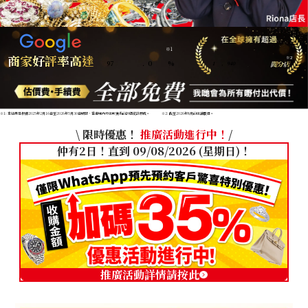
※1
商家好評率高達
※2
97
.
0
%
1
,
940
※1: 本結果是根據2025年2月16日至2026年5月30日期間，香港境內分店所獲得的評價統計而成。
※2: 截至2026年8月的店舖數目。
\ 限時優惠！
推廣活動進行中！
/
仲有2日！直到 09/08/2026 (星期日)！
推廣活動詳情請按此