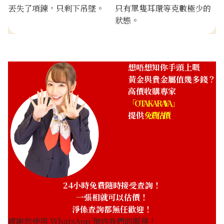
丟失了項鍊，只剩下吊墜。
只有單隻耳環等克數極少的
狀態。
想唔想知你手頭上嘅
黃金與貴金屬值幾多錢？
高價收購專家
「OTAKARAYA」
提供
免費估價
24小時免費隨時接受查詢！
24K gold (K24) necklace
一張相就可以估價！
20.8g
淨係查詢都無任歡迎！
參考回收價
感謝您使用 WhatsApp 預約我們的服務！