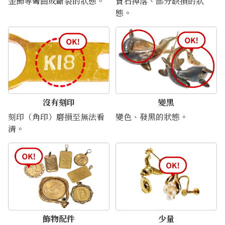
金飾等彎曲或斷裂的狀態。
寶石掉落、部分缺損的狀
態。
24K gold (K24) necklace
9.7g
參考回收價
HKD 13,374.26
沒有刻印
變黑
刻印（角印）磨損至無法看
變色、發黑的狀態。
清。
飾物配件
少量