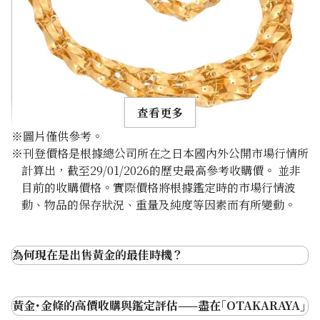
查看更多
※圖片僅供參考。
※刊登價格是根據總公司所在之日本國內外公開市場行情所
計算出，截至29/01/2026的歷史最高參考收購價。 並非
目前的收購價格。實際價格將根據鑑定時的市場行情波
動、物品的保存狀況、重量及純度等因素而有所變動。
24K gold (K24) necklace
13.5g
參考回收價
為何現在是出售黃金的最佳時機？
HKD 18,613.67
黃金･金條的高價收購與鑑定評估——盡在｢OTAKARAYA｣