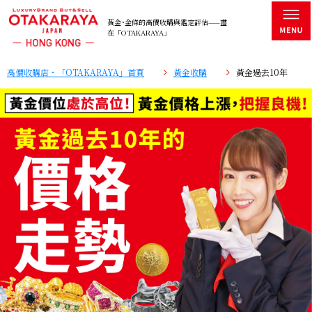
黃金･金條的高價收購與鑑定評估——盡
在「OTAKARAYA」
高價收購店・「OTAKARAYA」首頁
黃金收購
黃金過去10年