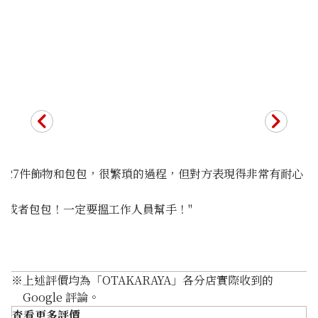
18K gold (K18) broken necklace
2.4g
參考回收價
nager。帶27件飾物和包包，很繁瑣的過程，但對方表現得非常有耐
HKD 2,498.5
飾或者包包！一定要搵工作人員幫手！"
※
上述評價均為「OTAKARAYA」各分店實際收到的
Google 評論。
查看更多評價