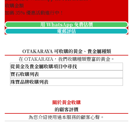
HKD 28,678.83
收購金額
加碼
35
% 優惠活動進行中！
用 WhatsApp 免費估價
電郵評估
OTAKARAYA 可收購的黃金、貴金屬種類
在 OTAKARAYA，我們收購種類豐富的黃金。
從黃金及貴金屬收購項目中尋找
寶石收購列表
珠寶品牌收購列表
金條收購
黃金飾品收購
鑽石收購
黃金戒指收購
祖母綠收購
卡地亞（Cartier）
關於黃金收購
黃金項鍊收購
紅寶石收購
Tiffany
的顧客評價
金幣及銀幣收購
藍寶石收購
Harry Winston
為您介紹使用過本服務的顧客心聲。
Boucheron
Chaumet