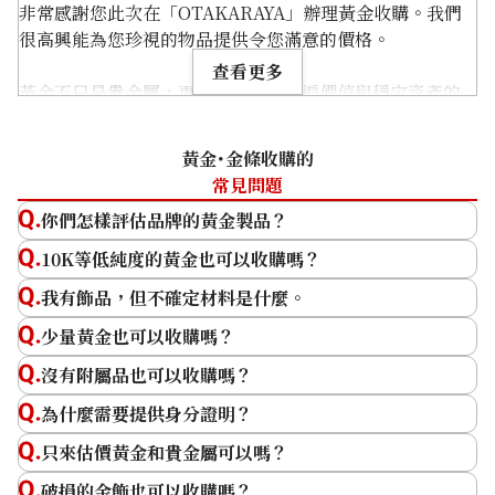
18K gold (K18) broken necklace
非常感謝您此次在「OTAKARAYA」辦理黃金收購。我們
6.6g
很高興能為您珍視的物品提供令您滿意的價格。
參考回收價
查看更多
黃金不只是貴金屬，更是象徵全球普遍價值與穩定資產的
HKD 6,870.86
特殊存在。其價值是由材質重量、純度以及每日波動的行
情所決定。
黃金･金條收購的
在「OTAKARAYA」，我們深切理解顧客黃金所擁有的唯
常見問題
一價值，並在精確確認即時波動的市場價格之餘，致力於
你們怎樣評估品牌的黃金製品？
提供不輸給任何人的高價收購。 收購品項多元，包括金
幣、金條及珠寶首飾等。特別是像楓葉金幣、維也納愛樂
10K等低純度的黃金也可以收購嗎？
金幣等全球高信譽物品，或是 K24（純金）等高純度物
我有飾品，但不確定材料是什麼。
品，皆以優於一般的溢價進行交易。
為顧客提供最佳結果是我們最大的動力。為了不辜負顧客
少量黃金也可以收購嗎？
的信任，我們將持續以日式周到的服務進行鑑定。
沒有附屬品也可以收購嗎？
此外，我們也會努力提升服務品質，致力實現更高價的收
為什麼需要提供身分證明？
購。 若您考慮出售黃金以外的貴金屬、名牌品、手錶或寶
只來估價黃金和貴金屬可以嗎？
石等，也請務必利用「OTAKARAYA」。
破損的金飾也可以收購嗎？