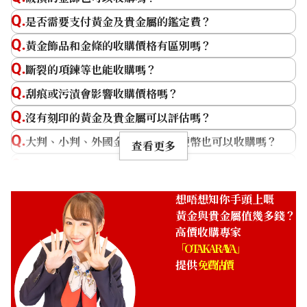
全體鑑定員將竭誠為您的重要物品提供令您滿意的日式高
是否需要支付黃金及貴金屬的鑑定費？
品質收購服務。
黃金飾品和金條的收購價格有區別嗎？
再次感謝您此次的光臨。衷心期待您的再次光臨。
斷裂的項鍊等也能收購嗎？
OTAKARAYA 黃金･金條鑑定資助
刮痕或污漬會影響收購價格嗎？
興趣
shopping
座右銘
有言実行
沒有刻印的黃金及貴金屬可以評估嗎？
喜歡的品牌
Harry Winston
大判、小判、外國金幣、古錢或硬幣也可以收購嗎？
過去收購案例
佛鈴、金條
查看更多
你好，初次見面。 在「OTAKARAYA」進行黃金收購時，
黃金及貴金屬的收購價格是如何決定的？
我們會以當日黃金每克的收購參考價為基礎，並額外考慮
24K gold (K24) necklace
什麼時候是出售貴金屬的好時機？
設計美感等因素，提供高價收購服務。我們曾經進行過超
想唔想知你手頭上嘅
26.6g
過一萬件物品的評估，許多客戶都表示收購金額遠超預
黃金價格多久會變動一次？
黃金與貴金屬值幾多錢？
參考回收價
期，感到非常滿意。此外，「OTAKARAYA」的所有門店
高價收購專家
均配備了測量儀器，能夠精確測量黃金的含金量。
HKD 36,675.81
「OTAKARAYA」
提供
免費估價
金額當然重要，我們也致力於提供最高水準的服務，確保
每位顧客都能感受到我們的熱情款待。我們不僅僅關注商