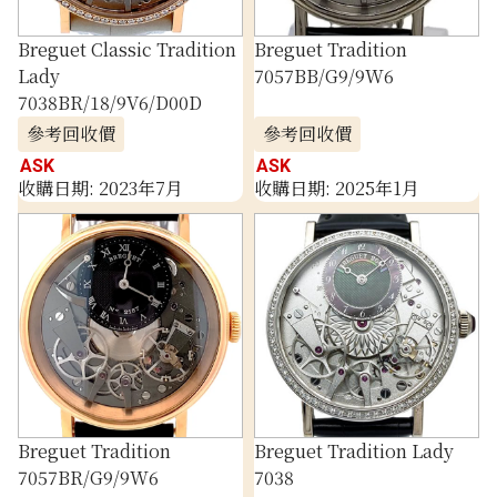
Breguet Classic Tradition
Breguet Tradition
Lady
7057BB/G9/9W6
7038BR/18/9V6/D00D
參考回收價
參考回收價
ASK
ASK
收購日期: 2023年7月
收購日期: 2025年1月
Breguet Tradition
Breguet Tradition Lady
7057BR/G9/9W6
7038