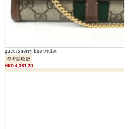
gucci sherry line wallet
參考回收價
HKD 4,381.20