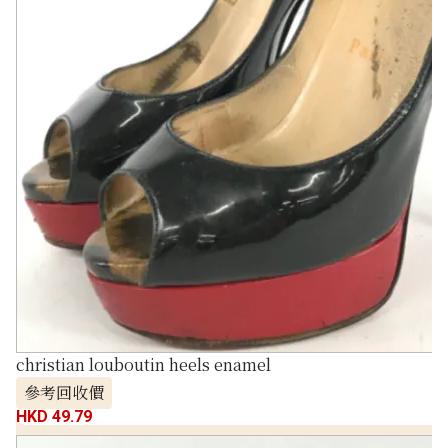
christian louboutin heels enamel
參考回收價
HKD 49.79