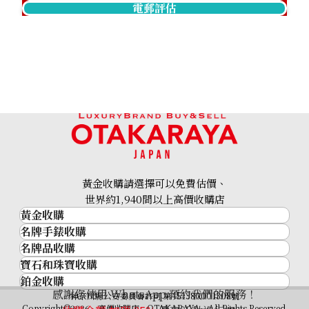
電郵評估
黃金收購請選擇可以免費估價、
世界約1,940間以上高價收購店
黃金收購
名牌手錶收購
黃金･金條
名牌品收購
名牌手錶收購
金條
寶石和珠寶收購
名牌品收購
勞力士 (Rolex)
金幣及銀幣
鉑金收購
寶石和珠寶
HERMES
Patek Philippe
過去十年黃金價格
感謝您使用 WhatsApp 預約我們的服務！
鉑金
神奈川縣公安委員會許可 第451380001308號
鑽石
LOUIS VUITTON
Audemars Piguet
金飾
Copyright©2026 高價收購店—OTAKARAYA All Rights Reserved.