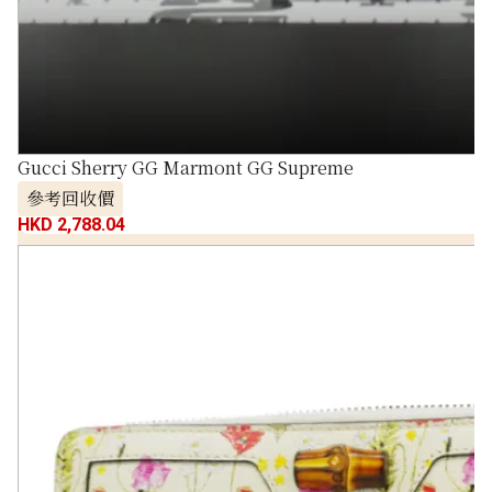
Gucci Sherry GG Marmont GG Supreme
參考回收價
HKD 2,788.04