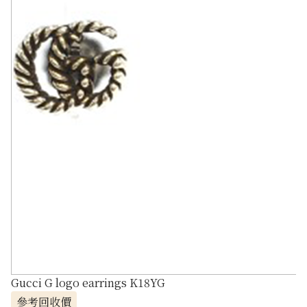
Gucci G logo earrings K18YG
參考回收價