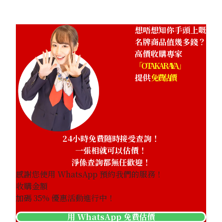
想唔想知你手頭上嘅
名牌商品值幾多錢？
高價收購專家
「OTAKARAYA」
提供
免費估價
24小時免費隨時接受查詢！
一張相就可以估價！
淨係查詢都無任歡迎！
感謝您使用 WhatsApp 預約我們的服務！
收購金額
加碼
35
% 優惠活動進行中！
用 WhatsApp 免費估價