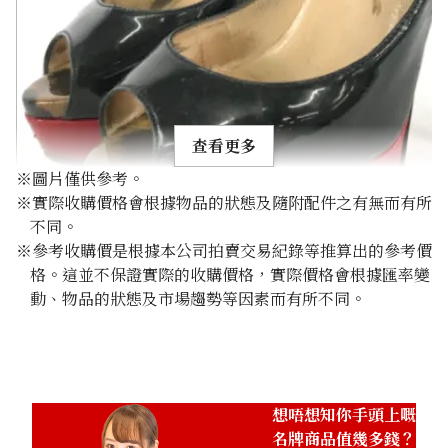
查看更多
※圖片僅供參考。
※實際收購價格會根據物品的狀態及隨附配件之有無而有所
不同。
※參考收購價是根據本公司拍賣交易紀錄等推算出的參考價
格。這並不保證實際的收購價格，實際價格會根據匯率變
christian louboutin heels enamel
動、物品的狀態及市場趨勢等因素而有所不同。
參考回收價
HKD 49.79
想唔想知你手頭上嘅
名牌商品值幾多錢？