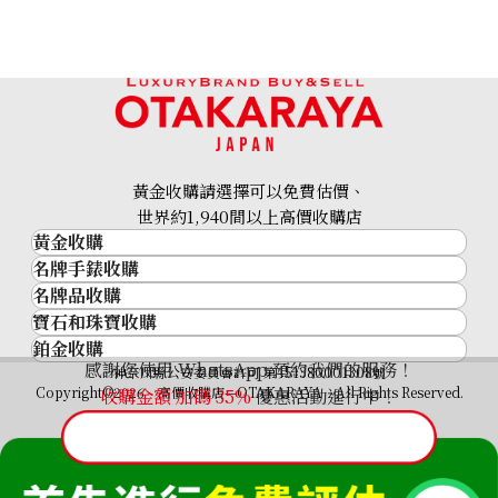
Gucci Sherry GG Marmont GG Supreme
參考回收價
HKD 2,788.04
黃金收購請選擇可以免費估價、
世界約1,940間以上高價收購店
黃金收購
名牌手錶收購
黃金･金條
名牌品收購
名牌手錶收購
金條
寶石和珠寶收購
名牌品收購
勞力士 (Rolex)
金幣及銀幣
鉑金收購
寶石和珠寶
HERMES
Patek Philippe
過去十年黃金價格
感謝您使用 WhatsApp 預約我們的服務！
鉑金
神奈川縣公安委員會許可 第451380001308號
鑽石
LOUIS VUITTON
Audemars Piguet
金飾
Copyright©2026 高價收購店—OTAKARAYA All Rights Reserved.
收購金額 加碼
35%
優惠活動進行中！
祖母綠
CHANEL
Vacheron Constantin
金戒指
藍寶石
卡地亞（Cartier）
A. Lange & Söhne
金頸鍊
紅寶石
CELINE
Breguet
FENDI