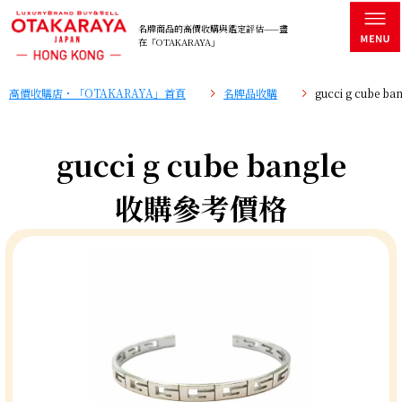
名牌商品的高價收購與鑑定評估——盡
在「OTAKARAYA」
高價收購店・「OTAKARAYA」首頁
名牌品收購
gucci g cube
gucci g cube bangle
收購參考價格