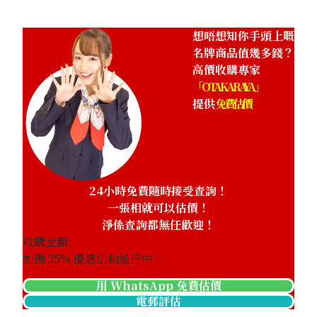
想唔想知你手頭上嘅
名牌商品值幾多錢？
高價收購專家
「OTAKARAYA」
提供
免費估價
24小時免費隨時接受查詢！
一張相就可以估價！
淨係查詢都無任歡迎！
收購金額
加碼
35
% 優惠活動進行中！
用 WhatsApp 免費估價
電郵評估