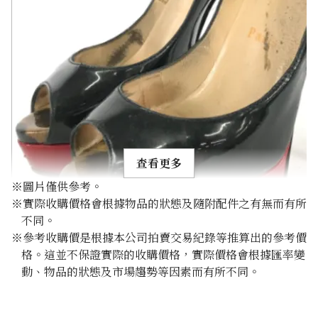
查看更多
※圖片僅供參考。
※實際收購價格會根據物品的狀態及隨附配件之有無而有所
不同。
※參考收購價是根據本公司拍賣交易紀錄等推算出的參考價
格。這並不保證實際的收購價格，實際價格會根據匯率變
christian louboutin heels enamel
動、物品的狀態及市場趨勢等因素而有所不同。
參考回收價
HKD 49.79