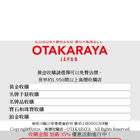
Gucci Sherry GG Marmont GG Supreme
參考回收價
HKD 2,788.04
黃金收購請選擇可以免費估價、
世界約1,950間以上高價收購店
黃金收購
名牌手錶收購
黃金･金條
名牌品收購
名牌手錶收購
金條
寶石和珠寶收購
名牌品收購
勞力士 (Rolex)
金幣及銀幣
鉑金收購
寶石和珠寶
HERMES
Patek Philippe
過去十年黃金價格
鉑金
神奈川縣公安委員會許可 第451380001308號
鑽石
LOUIS VUITTON
Audemars Piguet
金飾
Copyright©2026 高價收購店—OTAKARAYA All Rights Reserved.
祖母綠
CHANEL
Vacheron Constantin
收購金額 加碼
35%
優惠活動進行中！
金戒指