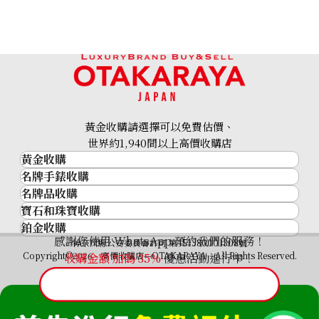
黃金收購請選擇可以免費估價、
世界約1,940間以上高價收購店
黃金收購
名牌手錶收購
黃金･金條
名牌品收購
名牌手錶收購
金條
寶石和珠寶收購
名牌品收購
勞力士 (Rolex)
金幣及銀幣
鉑金收購
寶石和珠寶
HERMES
Patek Philippe
過去十年黃金價格
感謝您使用 WhatsApp 預約我們的服務！
鉑金
神奈川縣公安委員會許可 第451380001308號
鑽石
LOUIS VUITTON
Audemars Piguet
金飾
Copyright©2026 高價收購店—OTAKARAYA All Rights Reserved.
收購金額 加碼
35%
優惠活動進行中！
祖母綠
CHANEL
Vacheron Constantin
金戒指
藍寶石
卡地亞（Cartier）
A. Lange & Söhne
金頸鍊
紅寶石
CELINE
Breguet