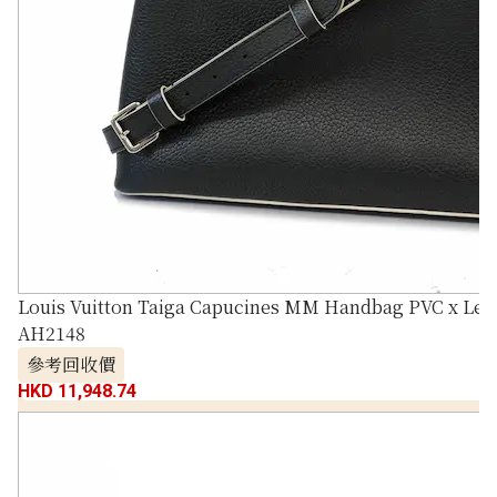
Louis Vuitton Taiga Capucines MM Handbag PVC x Lea
AH2148
參考回收價
HKD 11,948.74