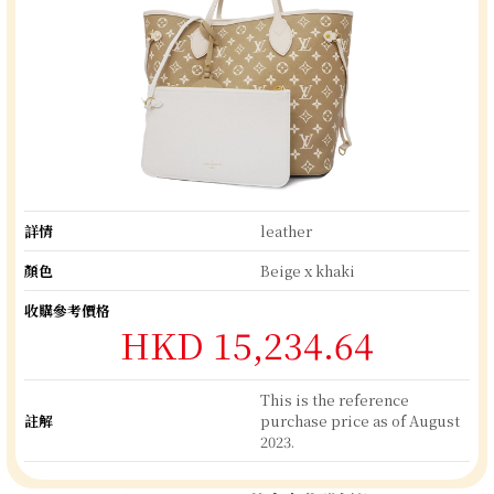
詳情
leather
顏色
Beige x khaki
收購參考價格
HKD 15,234.64
This is the reference
註解
purchase price as of August
2023.