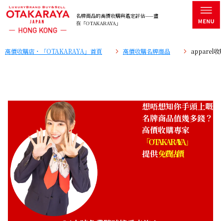
名牌商品的高價收購與鑑定評估——盡
在「OTAKARAYA」
高價收購店・「OTAKARAYA」首頁
高價收購名牌商品
appare
想唔想知你手頭上嘅
名牌商品值幾多錢？
高價收購專家
「OTAKARAYA」
提供
免費估價