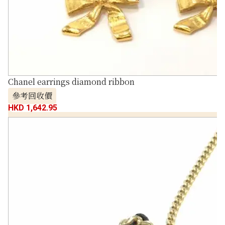
Chanel earrings diamond ribbon
參考回收價
HKD 1,642.95