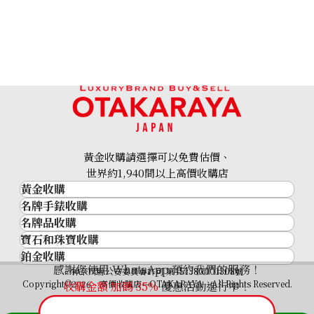
黃金收購請選擇可以免費估價、
世界約1,940間以上高價收購店
黃金收購
名牌手錶收購
黃金･金條
名牌品收購
名牌手錶收購
金條
寶石和珠寶收購
名牌品收購
勞力士 (Rolex)
金幣及銀幣
鉑金收購
寶石和珠寶
HERMES
Patek Philippe
過去十年黃金價格
感謝您使用 WhatsApp 預約我們的服務！
鉑金
神奈川縣公安委員會許可 第451380001308號
鑽石
LOUIS VUITTON
Audemars Piguet
金飾
Copyright©2026 高價收購店—OTAKARAYA All Rights Reserved.
收購金額 加碼
35%
優惠活動進行中！
祖母綠
CHANEL
Vacheron Constantin
金戒指
藍寶石
卡地亞（Cartier）
A. Lange & Söhne