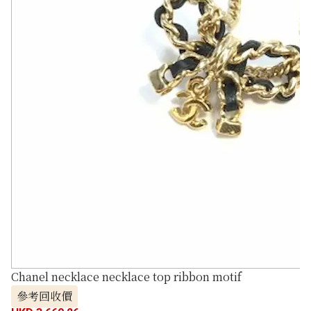
Chanel necklace necklace top ribbon motif
參考回收價