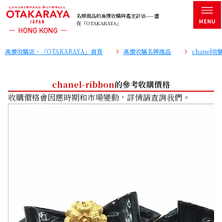
名牌商品的高價收購與鑑定評估——盡
在「OTAKARAYA」
高價收購店・「OTAKARAYA」首頁
高價收購名牌商品
chanel
chanel-ribbon
的參考收購價格
收購價格會因應時期和市場變動，詳情請查詢我們。