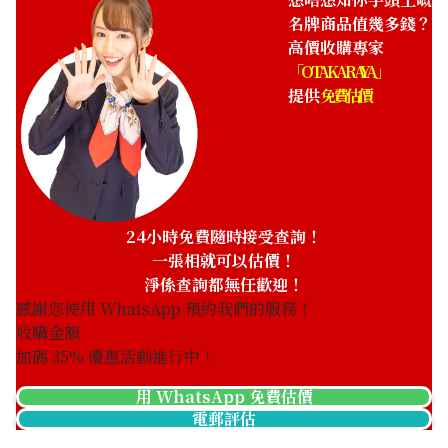
名牌商品值幾多錢？
高價收購專家
「OTAKARAYA」
提供
免費估價
24小時免費隨時接受查詢！
一張相就可以估價！
淨係查詢都無任歡迎！
感謝您使用 WhatsApp 預約我們的服務！
收購金額
加碼
35
% 優惠活動進行中！
用 WhatsApp 免費估價
電郵評估