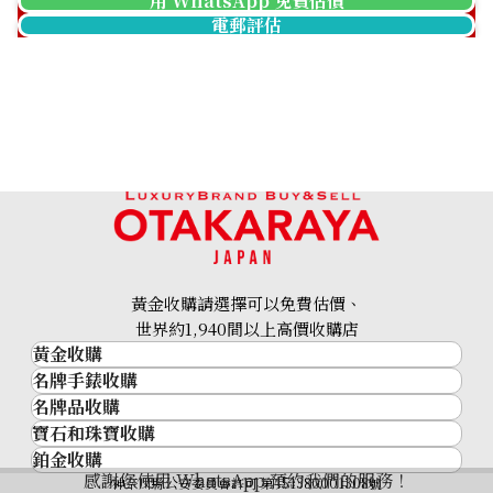
用 WhatsApp 免費估價
電郵評估
黃金收購請選擇可以免費估價、
世界約1,940間以上高價收購店
黃金收購
名牌手錶收購
黃金･金條
名牌品收購
名牌手錶收購
金條
寶石和珠寶收購
名牌品收購
勞力士 (Rolex)
金幣及銀幣
鉑金收購
寶石和珠寶
HERMES
Patek Philippe
過去十年黃金價格
感謝您使用 WhatsApp 預約我們的服務！
鉑金
神奈川縣公安委員會許可 第451380001308號
鑽石
LOUIS VUITTON
Audemars Piguet