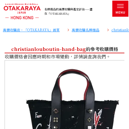
名牌商品的高價收購與鑑定評估——盡
在「OTAKARAYA」
高價收購店・「OTAKARAYA」首頁
高價收購名牌商品
christia
christianlouboutin-hand-bag
的參考收購價格
收購價格會因應時期和市場變動，詳情請查詢我們。