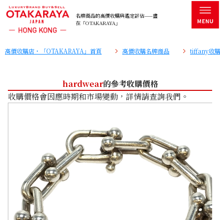
名牌商品的高價收購與鑑定評估——盡
在「OTAKARAYA」
高價收購店・「OTAKARAYA」首頁
高價收購名牌商品
tiffany
hardwear
的參考收購價格
收購價格會因應時期和市場變動，詳情請查詢我們。