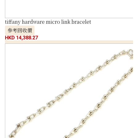
tiffany hardware micro link bracelet
參考回收價
HKD 14,388.27