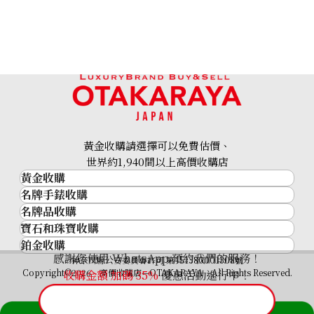
黃金收購請選擇可以免費估價、
世界約1,940間以上高價收購店
黃金收購
名牌手錶收購
黃金･金條
名牌品收購
名牌手錶收購
金條
寶石和珠寶收購
名牌品收購
勞力士 (Rolex)
金幣及銀幣
鉑金收購
寶石和珠寶
HERMES
Patek Philippe
過去十年黃金價格
感謝您使用 WhatsApp 預約我們的服務！
鉑金
神奈川縣公安委員會許可 第451380001308號
鑽石
LOUIS VUITTON
Audemars Piguet
金飾
Copyright©2026 高價收購店—OTAKARAYA All Rights Reserved.
收購金額 加碼
35%
優惠活動進行中！
祖母綠
CHANEL
Vacheron Constantin
金戒指
藍寶石
卡地亞（Cartier）
A. Lange & Söhne
金頸鍊