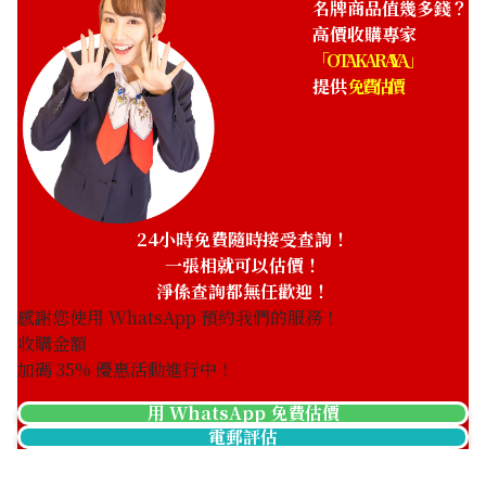
名牌商品值幾多錢？
高價收購專家
「OTAKARAYA」
提供
免費估價
24小時免費隨時接受查詢！
一張相就可以估價！
淨係查詢都無任歡迎！
感謝您使用 WhatsApp 預約我們的服務！
收購金額
加碼
35
% 優惠活動進行中！
用 WhatsApp 免費估價
電郵評估