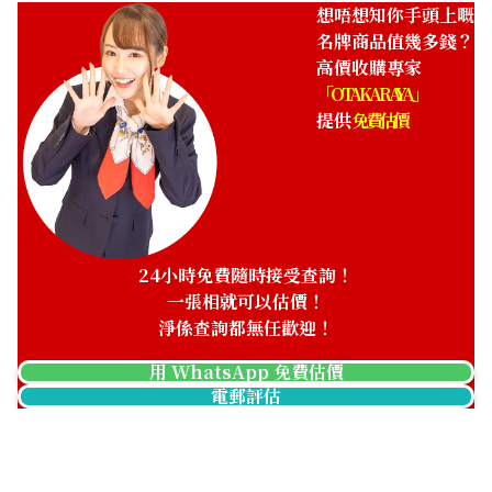
想唔想知你手頭上嘅
名牌商品值幾多錢？
高價收購專家
「OTAKARAYA」
提供
免費估價
24小時免費隨時接受查詢！
一張相就可以估價！
淨係查詢都無任歡迎！
用 WhatsApp 免費估價
電郵評估