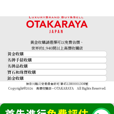
hermes leather shoes leather
黃金收購請選擇可以免費估價、
世界約1,940間以上高價收購店
參考回收價
黃金收購
HKD 1,991.46
名牌手錶收購
黃金･金條
名牌品收購
名牌手錶收購
金條
寶石和珠寶收購
名牌品收購
勞力士 (Rolex)
金幣及銀幣
鉑金收購
寶石和珠寶
HERMES
Patek Philippe
過去十年黃金價格
鉑金
神奈川縣公安委員會許可 第451380001308號
鑽石
LOUIS VUITTON
Audemars Piguet
金飾
Copyright©2026 高價收購店—OTAKARAYA All Rights Reserved.
祖母綠
CHANEL
Vacheron Constantin
金戒指
藍寶石
卡地亞（Cartier）
A. Lange & Söhne
金頸鍊
紅寶石
CELINE
Breguet
FENDI