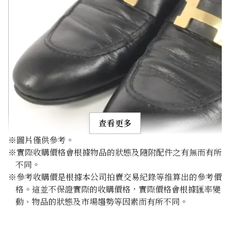
查看更多
※圖片僅供參考。
※實際收購價格會根據物品的狀態及隨附配件之有無而有所
不同。
※參考收購價是根據本公司拍賣交易紀錄等推算出的參考價
格。這並不保證實際的收購價格，實際價格會根據匯率變
Hermes leather shoes leather 192435ZH
動、物品的狀態及市場趨勢等因素而有所不同。
參考回收價
HKD 1,244.66