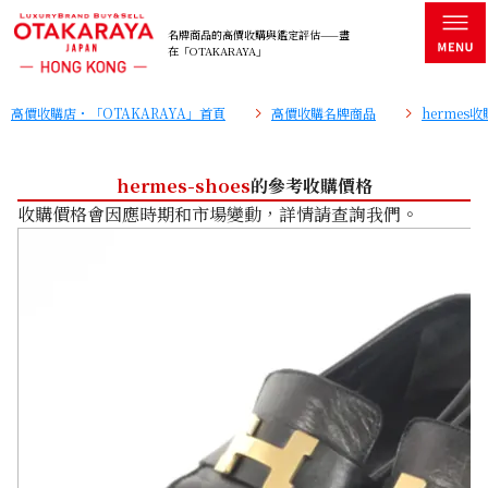
名牌商品的高價收購與鑑定評估——盡
在「OTAKARAYA」
高價收購店・「OTAKARAYA」首頁
高價收購名牌商品
hermes
hermes-shoes
的參考收購價格
收購價格會因應時期和市場變動，詳情請查詢我們。