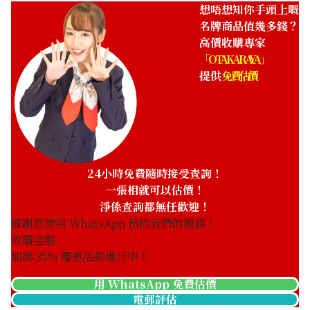
想唔想知你手頭上嘅
名牌商品值幾多錢？
高價收購專家
「OTAKARAYA」
提供
免費估價
24小時免費隨時接受查詢！
一張相就可以估價！
淨係查詢都無任歡迎！
感謝您使用 WhatsApp 預約我們的服務！
收購金額
加碼
35
% 優惠活動進行中！
用 WhatsApp 免費估價
電郵評估