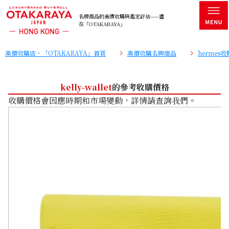
名牌商品的高價收購與鑑定評估——盡
在「OTAKARAYA」
高價收購店・「OTAKARAYA」首頁
高價收購名牌商品
hermes
kelly-wallet
的參考收購價格
收購價格會因應時期和市場變動，詳情請查詢我們。