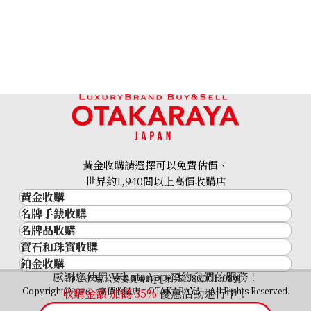
Hermes Kelly Wallet Wallet Greige x Silver Hardware 
參考回收價
HKD 11,719.72
黃金收購請選擇可以免費估價、
世界約1,940間以上高價收購店
黃金收購
名牌手錶收購
黃金･金條
名牌品收購
名牌手錶收購
金條
寶石和珠寶收購
名牌品收購
勞力士 (Rolex)
金幣及銀幣
鉑金收購
寶石和珠寶
HERMES
Patek Philippe
過去十年黃金價格
感謝您使用 WhatsApp 預約我們的服務！
鉑金
神奈川縣公安委員會許可 第451380001308號
鑽石
LOUIS VUITTON
Audemars Piguet
金飾
Copyright©2026 高價收購店—OTAKARAYA All Rights Reserved.
收購金額 加碼
35%
優惠活動進行中！
祖母綠
CHANEL
Vacheron Constantin
金戒指