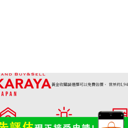
黃金收購請選擇可以免費估價、
世界約1,9
高價收購店・
OTAKARAYA 收購品類一覽
分店列表