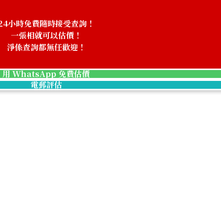
24小時免費隨時接受查詢！
一張相就可以估價！
淨係查詢都無任歡迎！
用 WhatsApp 免費估價
電郵評估