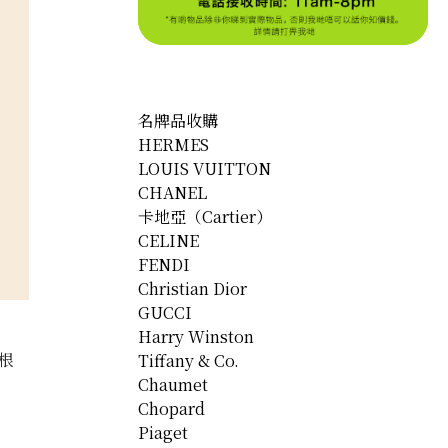
名牌品收購
HERMES
LOUIS VUITTON
CHANEL
卡地亞（Cartier）
CELINE
FENDI
Christian Dior
GUCCI
Harry Winston
根
Tiffany & Co.
Chaumet
Chopard
Piaget