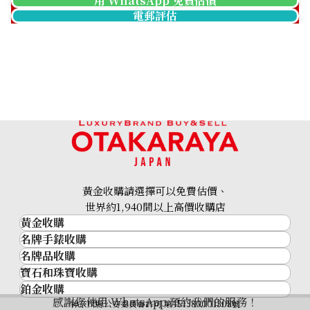
用 WhatsApp 免費估價
電郵評估
黃金收購請選擇可以免費估價、
世界約1,940間以上高價收購店
黃金收購
名牌手錶收購
黃金･金條
名牌品收購
名牌手錶收購
金條
寶石和珠寶收購
名牌品收購
勞力士 (Rolex)
金幣及銀幣
鉑金收購
寶石和珠寶
HERMES
Patek Philippe
過去十年黃金價格
感謝您使用 WhatsApp 預約我們的服務！
鉑金
神奈川縣公安委員會許可 第451380001308號
鑽石
LOUIS VUITTON
Audemars Piguet