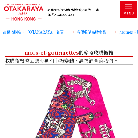
名牌商品的高價收購與鑑定評估——盡
在「OTAKARAYA」
高價收購店・「OTAKARAYA」首頁
高價收購名牌商品
hermes
mors-et-gourmettes
的參考收購價格
收購價格會因應時期和市場變動，詳情請查詢我們。