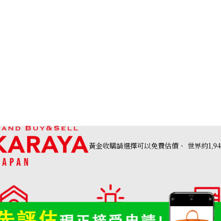
黃金收購請選擇可以免費估價、
世界約1,9
Harry Winston r
高價收購店・
OTAKARAYA 收購品類一覽
分店列表