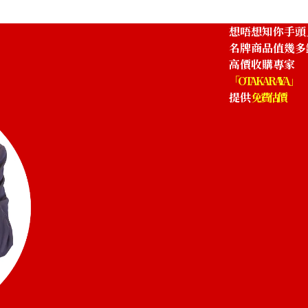
HKD 88,171.74
想唔想知你手頭
名牌商品值幾多
高價收購專家
「OTAKARAYA」
提供
免費估價