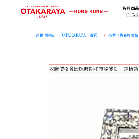
名牌商
「OTAK
高價收購店・「OTAKARAYA」首頁
高價收購名牌商品
收購價格會因應時期和市場變動，詳情請