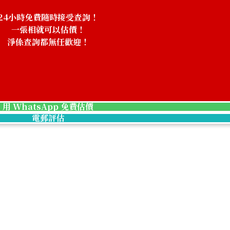
24小時免費隨時接受查詢！
一張相就可以估價！
淨係查詢都無任歡迎！
！
chanel camellia
用 WhatsApp 免費估價
參考回收價
電郵評估
HKD 59,146.26