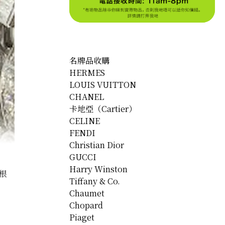
名牌品收購
HERMES
LOUIS VUITTON
CHANEL
卡地亞（Cartier）
CELINE
FENDI
Christian Dior
GUCCI
Harry Winston
根
Tiffany & Co.
Chaumet
iamond ring
Chopard
Piaget