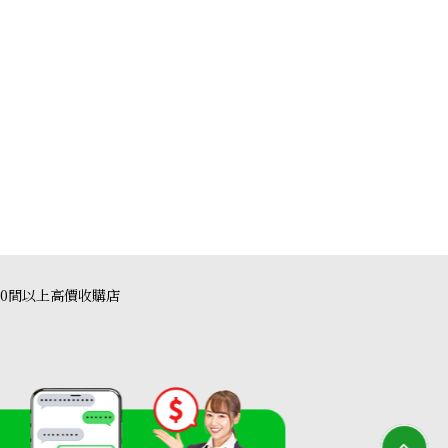
40間以上高價收購店
ound cut wedding ring ring