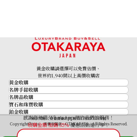
黃金收購請選擇可以免費估價、
世界約1,940間以上高價收購店
黃金收購
名牌手錶收購
黃金･金條
名牌品收購
名牌手錶收購
金條
寶石和珠寶收購
名牌品收購
勞力士 (Rolex)
金幣及銀幣
鉑金收購
寶石和珠寶
HERMES
Patek Philippe
過去十年黃金價格
感謝您使用 WhatsApp 預約我們的服務！
鉑金
神奈川縣公安委員會許可 第451380001308號
鑽石
LOUIS VUITTON
Audemars Piguet
金飾
Copyright©2026 高價收購店—OTAKARAYA All Rights Reserved.
收購金額 加碼
35%
優惠活動進行中！
祖母綠
CHANEL
Vacheron Constantin
金戒指
藍寶石
卡地亞（Cartier）
A. Lange & Söhne