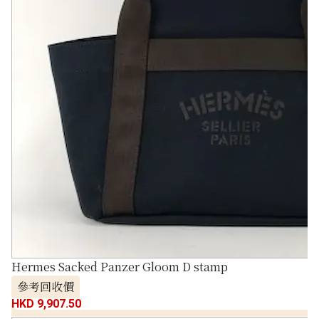
Hermes Sacked Panzer Gloom D stamp
參考回收價
HKD 9,907.50