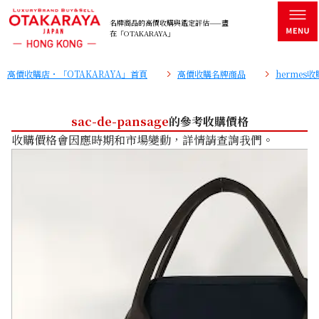
名牌商品的高價收購與鑑定評估——盡
在「OTAKARAYA」
高價收購店・「OTAKARAYA」首頁
高價收購名牌商品
hermes
sac-de-pansage
的參考收購價格
收購價格會因應時期和市場變動，詳情請查詢我們。