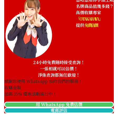
名牌商品值幾多錢？
高價收購專家
「OTAKARAYA」
提供
免費估價
24小時免費隨時接受查詢！
一張相就可以估價！
淨係查詢都無任歡迎！
感謝您使用 WhatsApp 預約我們的服務！
收購金額
加碼
35
% 優惠活動進行中！
用 WhatsApp 免費估價
電郵評估