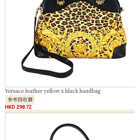
Versace leather yellow x black handbag
參考回收價
HKD 298.72