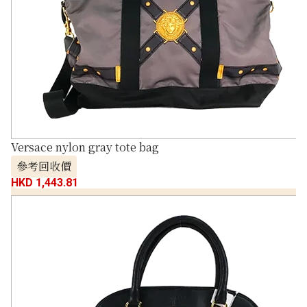
Versace nylon gray tote bag
參考回收價
HKD 1,443.81