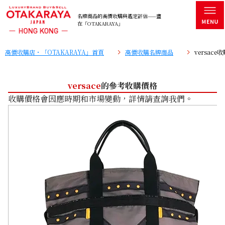
名牌商品的高價收購與鑑定評估——盡
在「OTAKARAYA」
高價收購店・「OTAKARAYA」首頁
高價收購名牌商品
versac
versace
的參考收購價格
收購價格會因應時期和市場變動，詳情請查詢我們。