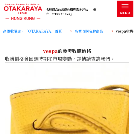
名牌商品的高價收購與鑑定評估——盡
在「OTAKARAYA」
高價收購店・「OTAKARAYA」首頁
高價收購名牌商品
vespa收
vespa
的參考收購價格
收購價格會因應時期和市場變動，詳情請查詢我們。