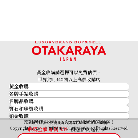
黃金收購請選擇可以免費估價、
世界約1,940間以上高價收購店
黃金收購
名牌手錶收購
黃金･金條
名牌品收購
名牌手錶收購
金條
寶石和珠寶收購
名牌品收購
勞力士 (Rolex)
金幣及銀幣
鉑金收購
寶石和珠寶
HERMES
Patek Philippe
過去十年黃金價格
感謝您使用 WhatsApp 預約我們的服務！
鉑金
神奈川縣公安委員會許可 第451380001308號
鑽石
LOUIS VUITTON
Audemars Piguet
金飾
Copyright©2026 高價收購店—OTAKARAYA All Rights Reserved.
收購金額 加碼
35%
優惠活動進行中！
祖母綠
CHANEL
Vacheron Constantin
金戒指