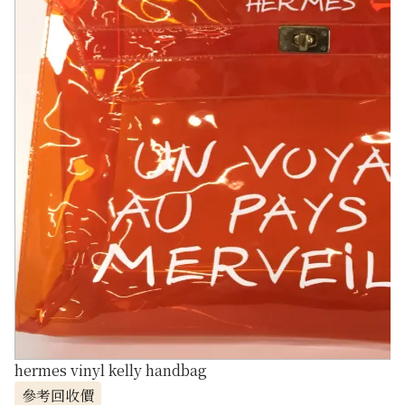
hermes vinyl kelly handbag
參考回收價