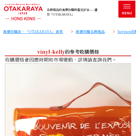
名牌商品的高價收購與鑑定評估——盡
在「OTAKARAYA」
高價收購店・「OTAKARAYA」首頁
高價收購名牌商品
hermes
vinyl-kelly
的參考收購價格
收購價格會因應時期和市場變動，詳情請查詢我們。