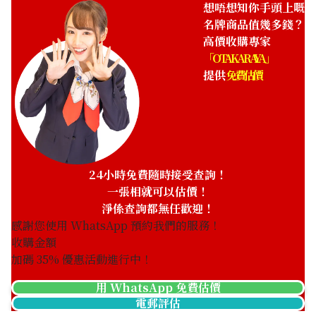
想唔想知你手頭上嘅
名牌商品值幾多錢？
高價收購專家
「OTAKARAYA」
提供
免費估價
24小時免費隨時接受查詢！
一張相就可以估價！
淨係查詢都無任歡迎！
感謝您使用 WhatsApp 預約我們的服務！
收購金額
加碼
35
% 優惠活動進行中！
用 WhatsApp 免費估價
電郵評估